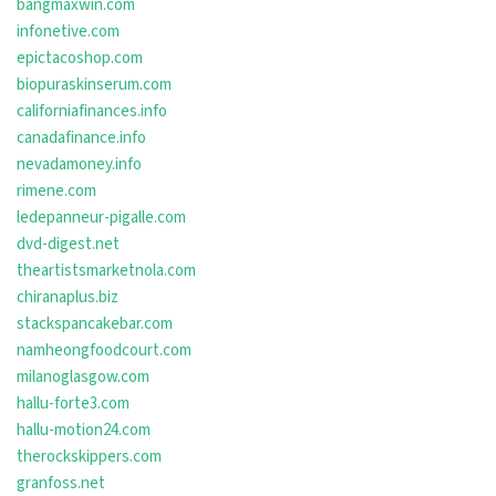
bangmaxwin.com
infonetive.com
epictacoshop.com
biopuraskinserum.com
californiafinances.info
canadafinance.info
nevadamoney.info
rimene.com
ledepanneur-pigalle.com
dvd-digest.net
theartistsmarketnola.com
chiranaplus.biz
stackspancakebar.com
namheongfoodcourt.com
milanoglasgow.com
hallu-forte3.com
hallu-motion24.com
therockskippers.com
granfoss.net