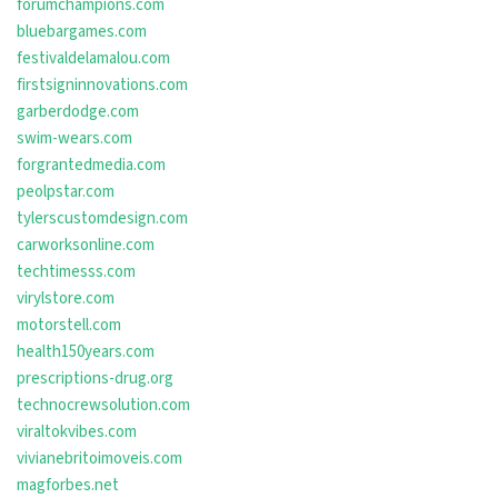
forumchampions.com
bluebargames.com
festivaldelamalou.com
firstsigninnovations.com
garberdodge.com
swim-wears.com
forgrantedmedia.com
peolpstar.com
tylerscustomdesign.com
carworksonline.com
techtimesss.com
virylstore.com
motorstell.com
health150years.com
prescriptions-drug.org
technocrewsolution.com
viraltokvibes.com
vivianebritoimoveis.com
magforbes.net