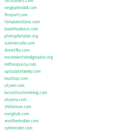
techsilvers.com
ningkatinskill.com
fivsport.com
templatedzine.com
lawinfoadvice.com
phenqdietplan.org
sumnercafe.com
dunetflix.com
movimientoindignados.org
milfxxxpussy.com
uptodatefamily.com
musitop.com
utyam.com
lacostituzioneblog.com
ohyeea.com
zhitiemoe.com
nungkub.com
anotherindian.com
xylemcider.com