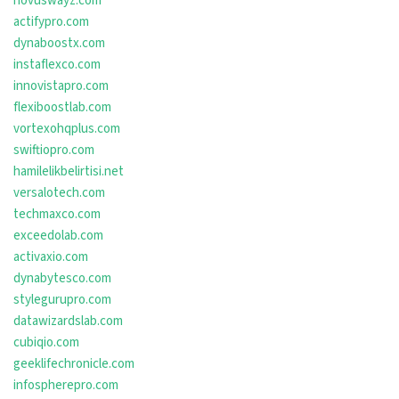
novuswayz.com
actifypro.com
dynaboostx.com
instaflexco.com
innovistapro.com
flexiboostlab.com
vortexohqplus.com
swiftiopro.com
hamilelikbelirtisi.net
versalotech.com
techmaxco.com
exceedolab.com
activaxio.com
dynabytesco.com
stylegurupro.com
datawizardslab.com
cubiqio.com
geeklifechronicle.com
infospherepro.com