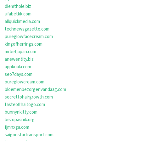
diemthole.biz
ufabetkk.com
allquickmedia.com
technewsgazette.com
pureglowfacecream.com
kingofherrings.com
mrbetjapan.com
anewentity.biz
appkuala.com
seo7days.com
pureglowcream.com
bloemenbezorgenvandaag.com
secrettohairgrowth.com
tasteofthaitogo.com
bunnynkitty.com
bezopasnik.org
fjmnxga.com
saigonstartransport.com