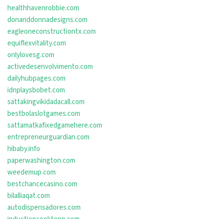
healthhavenrobbie.com
donanddonnadesigns.com
eagleoneconstructiontx.com
equiflexvitality.com
onlylovesg.com
activedesenvolvimento.com
dailyhubpages.com
idnplaysbobet.com
sattakingvikidadacall.com
bestbolaslotgames.com
sattamatkafixedgamehere.com
entrepreneurguardian.com
hibaby.info
paperwashington.com
weedemup.com
bestchancecasino.com
bilalliaqat.com
autodispensadores.com