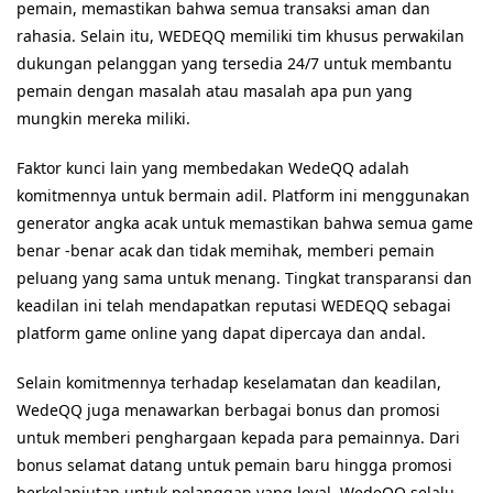
pemain, memastikan bahwa semua transaksi aman dan
rahasia. Selain itu, WEDEQQ memiliki tim khusus perwakilan
dukungan pelanggan yang tersedia 24/7 untuk membantu
pemain dengan masalah atau masalah apa pun yang
mungkin mereka miliki.
Faktor kunci lain yang membedakan WedeQQ adalah
komitmennya untuk bermain adil. Platform ini menggunakan
generator angka acak untuk memastikan bahwa semua game
benar -benar acak dan tidak memihak, memberi pemain
peluang yang sama untuk menang. Tingkat transparansi dan
keadilan ini telah mendapatkan reputasi WEDEQQ sebagai
platform game online yang dapat dipercaya dan andal.
Selain komitmennya terhadap keselamatan dan keadilan,
WedeQQ juga menawarkan berbagai bonus dan promosi
untuk memberi penghargaan kepada para pemainnya. Dari
bonus selamat datang untuk pemain baru hingga promosi
berkelanjutan untuk pelanggan yang loyal, WedeQQ selalu