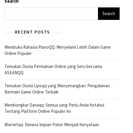
Search
Search
RECENT POSTS
Membuka Rahasia PianoQQ: Menyelami Lebih Dalam Game
Online Populer
Temukan Dunia Permainan Online yang Seru bersama
ASEANQQ
Temukan Dunia Lipoqq yang Menyenangkan: Pengalaman
Bermain Game Online Terbaik
Membongkar Danaqq: Semua yang Perlu Anda Ketahui
Tentang Platform Online Populer Ini
Warnetqq: Dimana Impian Poker Menjadi Kenyataan