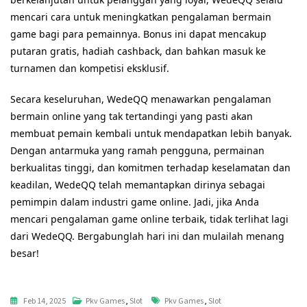
mencari cara untuk meningkatkan pengalaman bermain
game bagi para pemainnya. Bonus ini dapat mencakup
putaran gratis, hadiah cashback, dan bahkan masuk ke
turnamen dan kompetisi eksklusif.
Secara keseluruhan, WedeQQ menawarkan pengalaman
bermain online yang tak tertandingi yang pasti akan
membuat pemain kembali untuk mendapatkan lebih banyak.
Dengan antarmuka yang ramah pengguna, permainan
berkualitas tinggi, dan komitmen terhadap keselamatan dan
keadilan, WedeQQ telah memantapkan dirinya sebagai
pemimpin dalam industri game online. Jadi, jika Anda
mencari pengalaman game online terbaik, tidak terlihat lagi
dari WedeQQ. Bergabunglah hari ini dan mulailah menang
besar!
Tags
Feb 14, 2025
Pkv Games
,
Slot
Pkv Games
,
Slot