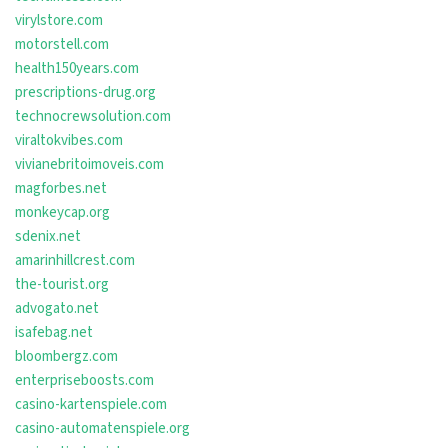
virylstore.com
motorstell.com
health150years.com
prescriptions-drug.org
technocrewsolution.com
viraltokvibes.com
vivianebritoimoveis.com
magforbes.net
monkeycap.org
sdenix.net
amarinhillcrest.com
the-tourist.org
advogato.net
isafebag.net
bloombergz.com
enterpriseboosts.com
casino-kartenspiele.com
casino-automatenspiele.org