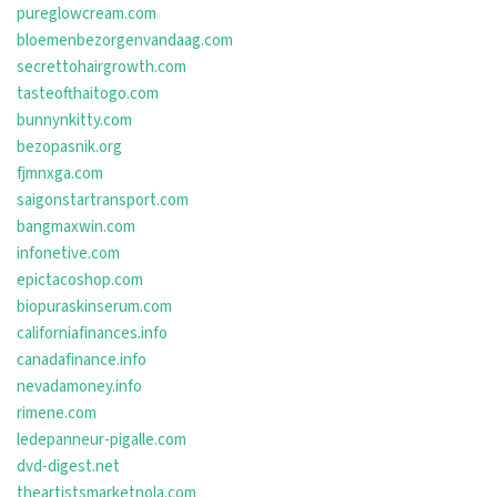
pureglowcream.com
bloemenbezorgenvandaag.com
secrettohairgrowth.com
tasteofthaitogo.com
bunnynkitty.com
bezopasnik.org
fjmnxga.com
saigonstartransport.com
bangmaxwin.com
infonetive.com
epictacoshop.com
biopuraskinserum.com
californiafinances.info
canadafinance.info
nevadamoney.info
rimene.com
ledepanneur-pigalle.com
dvd-digest.net
theartistsmarketnola.com