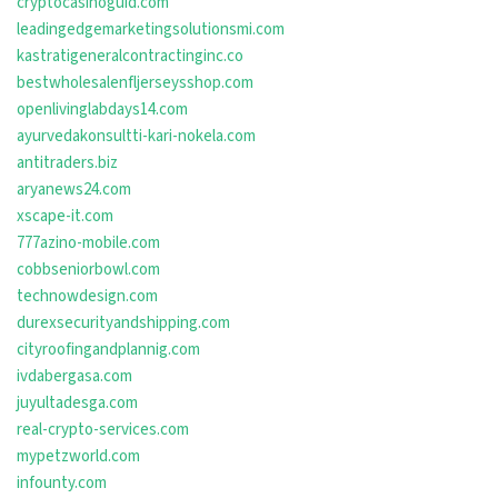
cryptocasinoguid.com
leadingedgemarketingsolutionsmi.com
kastratigeneralcontractinginc.co
bestwholesalenfljerseysshop.com
openlivinglabdays14.com
ayurvedakonsultti-kari-nokela.com
antitraders.biz
aryanews24.com
xscape-it.com
777azino-mobile.com
cobbseniorbowl.com
technowdesign.com
durexsecurityandshipping.com
cityroofingandplannig.com
ivdabergasa.com
juyultadesga.com
real-crypto-services.com
mypetzworld.com
infounty.com