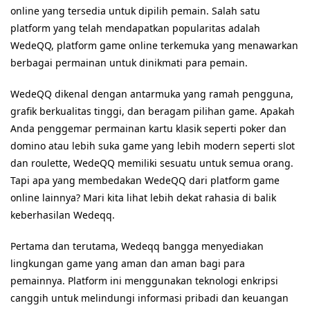
online yang tersedia untuk dipilih pemain. Salah satu
platform yang telah mendapatkan popularitas adalah
WedeQQ, platform game online terkemuka yang menawarkan
berbagai permainan untuk dinikmati para pemain.
WedeQQ dikenal dengan antarmuka yang ramah pengguna,
grafik berkualitas tinggi, dan beragam pilihan game. Apakah
Anda penggemar permainan kartu klasik seperti poker dan
domino atau lebih suka game yang lebih modern seperti slot
dan roulette, WedeQQ memiliki sesuatu untuk semua orang.
Tapi apa yang membedakan WedeQQ dari platform game
online lainnya? Mari kita lihat lebih dekat rahasia di balik
keberhasilan Wedeqq.
Pertama dan terutama, Wedeqq bangga menyediakan
lingkungan game yang aman dan aman bagi para
pemainnya. Platform ini menggunakan teknologi enkripsi
canggih untuk melindungi informasi pribadi dan keuangan