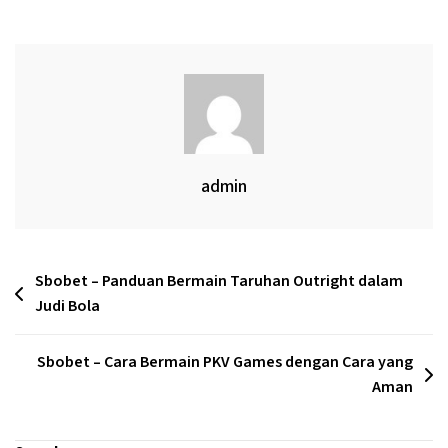
admin
Post
Sbobet – Panduan Bermain Taruhan Outright dalam
Judi Bola
navigation
Sbobet – Cara Bermain PKV Games dengan Cara yang
Aman