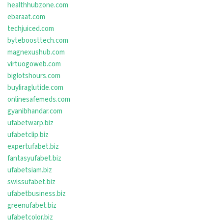
healthhubzone.com
ebaraat.com
techjuiced.com
byteboosttech.com
magnexushub.com
virtuogoweb.com
biglotshours.com
buyliraglutide.com
onlinesafemeds.com
gyanibhandar.com
ufabetwarp.biz
ufabetclip.biz
expertufabet.biz
fantasyufabet.biz
ufabetsiam.biz
swissufabet.biz
ufabetbusiness.biz
greenufabet.biz
ufabetcolor.biz