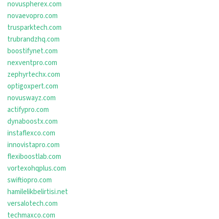
novuspherex.com
novaevopro.com
trusparktech.com
trubrandzhq.com
boostifynet.com
nexventpro.com
zephyrtechx.com
optigoxpert.com
novuswayz.com
actifypro.com
dynaboostx.com
instaflexco.com
innovistapro.com
flexiboostlab.com
vortexohqplus.com
swiftiopro.com
hamilelikbelirtisi.net
versalotech.com
techmaxco.com