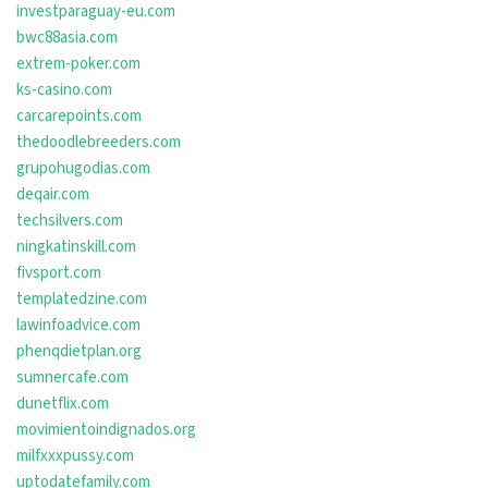
investparaguay-eu.com
bwc88asia.com
extrem-poker.com
ks-casino.com
carcarepoints.com
thedoodlebreeders.com
grupohugodias.com
deqair.com
techsilvers.com
ningkatinskill.com
fivsport.com
templatedzine.com
lawinfoadvice.com
phenqdietplan.org
sumnercafe.com
dunetflix.com
movimientoindignados.org
milfxxxpussy.com
uptodatefamily.com