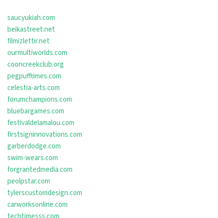
saucyukiah.com
beikastreet.net
filmizlettir.net
ourmultiworlds.com
cooncreekclub.org
pegpufftimes.com
celestia-arts.com
forumchampions.com
bluebargames.com
festivaldelamalou.com
firstsigninnovations.com
garberdodge.com
swim-wears.com
forgrantedmedia.com
peolpstar.com
tylerscustomdesign.com
carworksonline.com
techtimesss.com