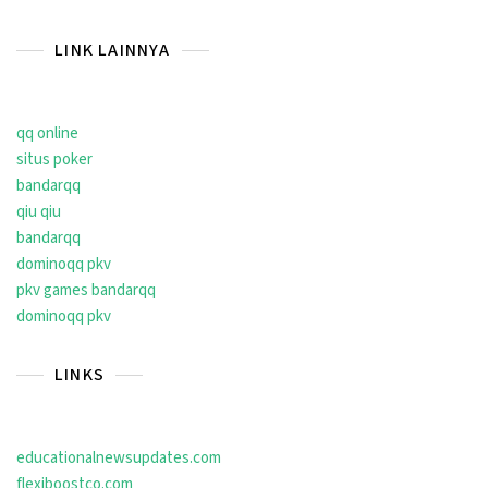
LINK LAINNYA
qq online
situs poker
bandarqq
qiu qiu
bandarqq
dominoqq pkv
pkv games bandarqq
dominoqq pkv
LINKS
educationalnewsupdates.com
flexiboostco.com