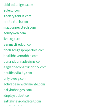
ticktockenigma.com
eulerxr.com
geekifygenius.com
orbitextech.com
magconnecttech.com
zenifyweb.com
livetogel.co
genmatfiredoor.com
findlascegasproperties.com
healthhavenrobbie.com
donanddonnadesigns.com
eagleoneconstructiontx.com
equiflexvitality.com
onlylovesg.com
activedesenvolvimento.com
dailyhubpages.com
idnplaysbobet.com
sattakingvikidadacall.com