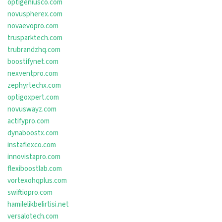
optigeniusco.com
novuspherex.com
novaevopro.com
trusparktech.com
trubrandzhq.com
boostifynet.com
nexventpro.com
zephyrtechx.com
optigoxpert.com
novuswayz.com
actifypro.com
dynaboostx.com
instaflexco.com
innovistapro.com
flexiboostlab.com
vortexohqplus.com
swiftiopro.com
hamilelikbelirtisi.net
versalotech.com