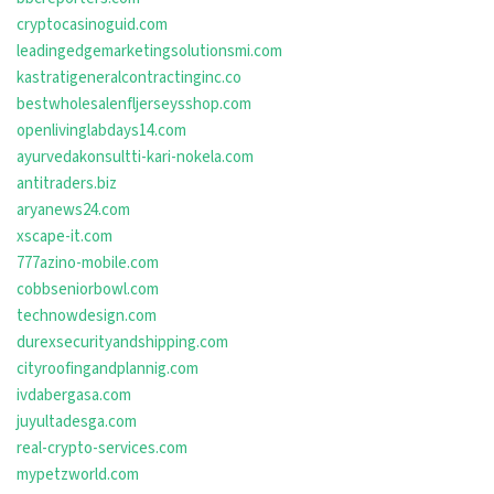
cryptocasinoguid.com
leadingedgemarketingsolutionsmi.com
kastratigeneralcontractinginc.co
bestwholesalenfljerseysshop.com
openlivinglabdays14.com
ayurvedakonsultti-kari-nokela.com
antitraders.biz
aryanews24.com
xscape-it.com
777azino-mobile.com
cobbseniorbowl.com
technowdesign.com
durexsecurityandshipping.com
cityroofingandplannig.com
ivdabergasa.com
juyultadesga.com
real-crypto-services.com
mypetzworld.com