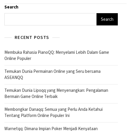
Search
Search
RECENT POSTS
Membuka Rahasia PianoQQ: Menyelami Lebih Dalam Game
Online Populer
Temukan Dunia Permainan Online yang Seru bersama
ASEANQQ
Temukan Dunia Lipoqq yang Menyenangkan: Pengalaman
Bermain Game Online Terbaik
Membongkar Danaqq: Semua yang Perlu Anda Ketahui
Tentang Platform Online Populer Ini
Warnetqq: Dimana Impian Poker Menjadi Kenyataan