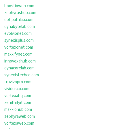
boostioweb.com
zephyrushub.com
optipathlab.com
dynabytelab.com
evolvionet.com
synexisplus.com
vortexonet.com
maxxifynet.com
innovexahub.com
dynacorelab.com
synexistechco.com
truvivopro.com
vividusco.com
vortexahq.com
zenithifyit.com
maxxiohub.com
zephyraweb.com
vortexaweb.com