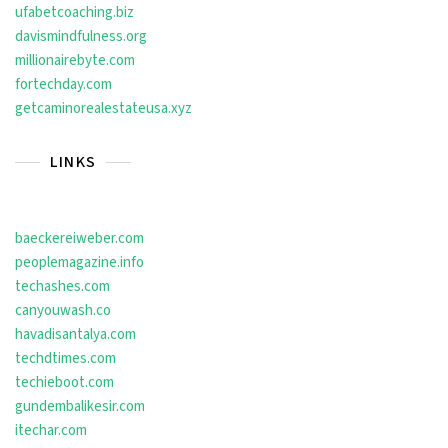
ufabetcoaching.biz
davismindfulness.org
millionairebyte.com
fortechday.com
getcaminorealestateusa.xyz
LINKS
baeckereiweber.com
peoplemagazine.info
techashes.com
canyouwash.co
havadisantalya.com
techdtimes.com
techieboot.com
gundembalikesir.com
itechar.com