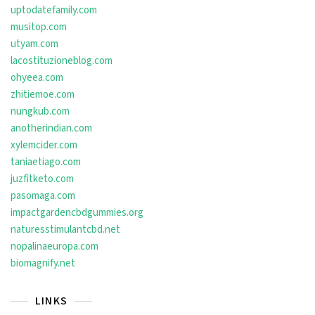
uptodatefamily.com
musitop.com
utyam.com
lacostituzioneblog.com
ohyeea.com
zhitiemoe.com
nungkub.com
anotherindian.com
xylemcider.com
taniaetiago.com
juzfitketo.com
pasomaga.com
impactgardencbdgummies.org
naturesstimulantcbd.net
nopalinaeuropa.com
biomagnify.net
LINKS