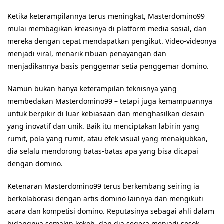
Ketika keterampilannya terus meningkat, Masterdomino99
mulai membagikan kreasinya di platform media sosial, dan
mereka dengan cepat mendapatkan pengikut. Video-videonya
menjadi viral, menarik ribuan penayangan dan
menjadikannya basis penggemar setia penggemar domino.
Namun bukan hanya keterampilan teknisnya yang
membedakan Masterdomino99 – tetapi juga kemampuannya
untuk berpikir di luar kebiasaan dan menghasilkan desain
yang inovatif dan unik. Baik itu menciptakan labirin yang
rumit, pola yang rumit, atau efek visual yang menakjubkan,
dia selalu mendorong batas-batas apa yang bisa dicapai
dengan domino.
Ketenaran Masterdomino99 terus berkembang seiring ia
berkolaborasi dengan artis domino lainnya dan mengikuti
acara dan kompetisi domino. Reputasinya sebagai ahli dalam
bidangnya semakin kokoh, dan dia segera menjadi sosok