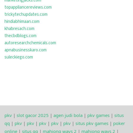
marketingjacks.com
topappliancereviews.com
trickytechupdates.com
hindiabhimaan.com
khabresach.com
thecbdblogs.com
autoresearchchemicals.com
apnabusinesskaro.com
suleckiego.com
pkv
|
slot gacor 2025
|
agen judi bola
|
pkv games
|
situs
qq
|
pkv
|
pkv
|
pkv
|
pkv
|
pkv
|
situs pkv games
|
poker
online
|
situs qq
|
mahjong ways 2
|
mahjong ways 2
|