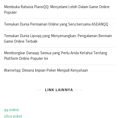
Membuka Rahasia PianoQQ: Menyelami Lebih Dalam Game Online
Populer
Temukan Dunia Permainan Online yang Seru bersama ASEANQQ
Temukan Dunia Lipoqq yang Menyenangkan: Pengalaman Bermain
Game Online Terbaik
Membongkar Danaqq: Semua yang Perlu Anda Ketahui Tentang
Platform Online Populer Ini
Warnetqq: Dimana Impian Poker Menjadi Kenyataan
LINK LAINNYA
qq online
situs poker