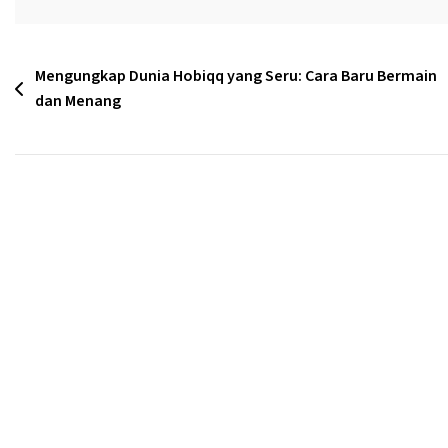
Post
Mengungkap Dunia Hobiqq yang Seru: Cara Baru Bermain
dan Menang
navigation