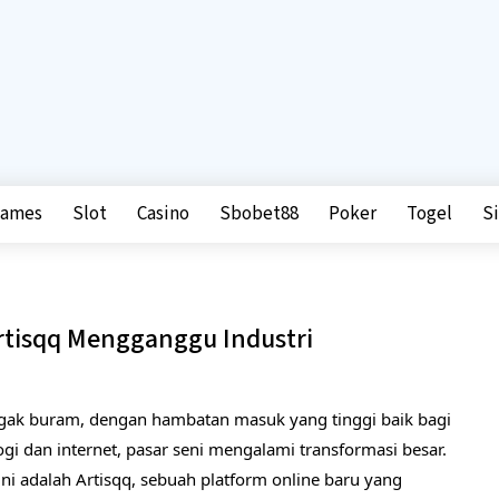
Games
Slot
Casino
Sbobet88
Poker
Togel
Si
rtisqq Mengganggu Industri
g agak buram, dengan hambatan masuk yang tinggi baik bagi
 dan internet, pasar seni mengalami transformasi besar.
ni adalah Artisqq, sebuah platform online baru yang