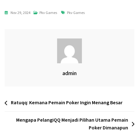
Tags
Nov 29, 2024
Pkv Games
Pkv Games
admin
Post
Ratuqq: Kemana Pemain Poker Ingin Menang Besar
navigation
Mengapa PelangiQQ Menjadi Pilihan Utama Pemain
Poker Dimanapun