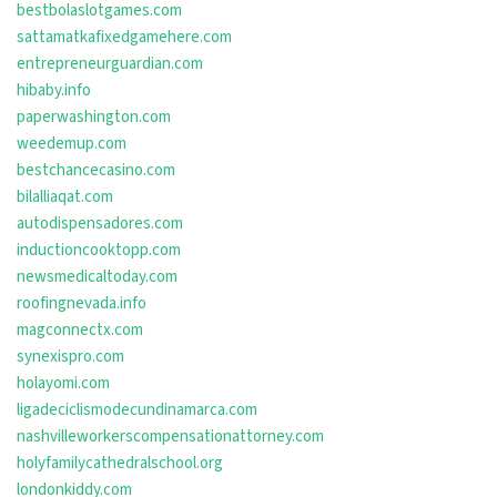
bestbolaslotgames.com
sattamatkafixedgamehere.com
entrepreneurguardian.com
hibaby.info
paperwashington.com
weedemup.com
bestchancecasino.com
bilalliaqat.com
autodispensadores.com
inductioncooktopp.com
newsmedicaltoday.com
roofingnevada.info
magconnectx.com
synexispro.com
holayomi.com
ligadeciclismodecundinamarca.com
nashvilleworkerscompensationattorney.com
holyfamilycathedralschool.org
londonkiddy.com