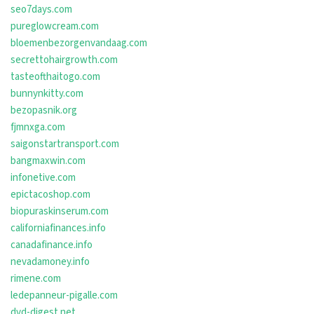
seo7days.com
pureglowcream.com
bloemenbezorgenvandaag.com
secrettohairgrowth.com
tasteofthaitogo.com
bunnynkitty.com
bezopasnik.org
fjmnxga.com
saigonstartransport.com
bangmaxwin.com
infonetive.com
epictacoshop.com
biopuraskinserum.com
californiafinances.info
canadafinance.info
nevadamoney.info
rimene.com
ledepanneur-pigalle.com
dvd-digest.net