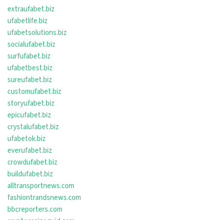
extraufabet.biz
ufabetlife.biz
ufabetsolutions.biz
socialufabet.biz
surfufabet.biz
ufabetbest.biz
sureufabet.biz
customufabet.biz
storyufabet.biz
epicufabet.biz
crystalufabet.biz
ufabetok.biz
everufabet.biz
crowdufabet.biz
buildufabet.biz
alltransportnews.com
fashiontrandsnews.com
bbcreporters.com