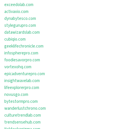
exceedolab.com
activaxio.com
dynabytesco.com
stylegurupro.com
datawizardslab.com
cubiqio.com
geeklifechronicle.com
infospherepro.com
foodiesavorpro.com
vortexohq.com
epicadventurepro.com
insightwavelab.com
lifeexplorerpro.com
novusgo.com
bytestormpro.com
wanderlustchrono.com
culturetrendlab.com
trendsensehub.com