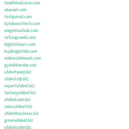
healthhubzone.com
ebaraat.com
techjuiced.com
byteboosttech.com
magnexushub.com
virtuogoweb.com
biglotshours.com
buyliraglutide.com
onlinesafemeds.com
gyanibhandar.com
ufabetwarp.biz
ufabetclip.biz
expertufabet.biz
fantasyufabet.biz
ufabetsiam.biz
swissufabet.biz
ufabetbusiness.biz
greenufabet.biz
ufabetcolor.biz