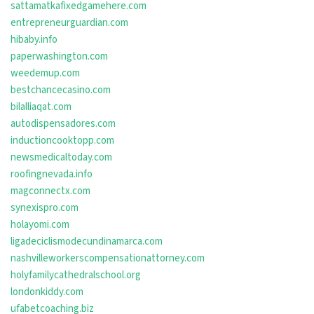
sattamatkafixedgamehere.com
entrepreneurguardian.com
hibaby.info
paperwashington.com
weedemup.com
bestchancecasino.com
bilalliaqat.com
autodispensadores.com
inductioncooktopp.com
newsmedicaltoday.com
roofingnevada.info
magconnectx.com
synexispro.com
holayomi.com
ligadeciclismodecundinamarca.com
nashvilleworkerscompensationattorney.com
holyfamilycathedralschool.org
londonkiddy.com
ufabetcoaching.biz