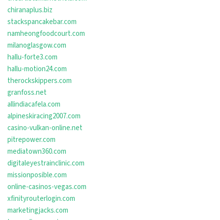
chiranaplus.biz
stackspancakebar.com
namheongfoodcourt.com
milanoglasgow.com
hallu-forte3.com
hallu-motion24.com
therockskippers.com
granfoss.net
allindiacafela.com
alpineskiracing2007.com
casino-vulkan-online.net
pitrepower.com
mediatown360.com
digitaleyestrainclinic.com
missionposible.com
online-casinos-vegas.com
xfinityrouterlogin.com
marketingjacks.com