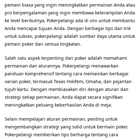
pemain biasa yang ingin meningkatkan permainan Anda atau
pro berpengalaman yang ingin membawa keterampilan Anda
ke level berikutnya, Pokerpelangi ada di sini untuk membantu
Anda mencapai tujuan Anda. Dengan berbagai tips dan trik
untuk sukses, pokerpelangi adalah sumber daya utama untuk
pemain poker dari semua tingkatan.
Salah satu aspek terpenting dari poker adalah memahami
permainan dan aturannya. Pokerpelangi menawarkan
panduan komprehensif tentang cara memainkan berbagai
varian poker, termasuk Texas Hold’em, Omaha, dan pejantan
tujuh kartu. Dengan membiasakan diri dengan aturan dan
strategi setiap permainan, Anda dapat secara signifikan
meningkatkan peluang keberhasilan Anda di meja.
Selain mempelajari aturan permainan, penting untuk
mengembangkan strategi yang solid untuk bermain poker.
Pokerpelangi memberikan tips berharga tentang cara