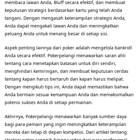
membaca lawan Anda, Bluff secara efektif, dan membuat
keputusan strategis berdasarkan kartu yang telah Anda
tangani. Dengan mengasah keterampilan strategis Anda,
Anda dapat mengakali lawan Anda dan meningkatkan
peluang Anda untuk menang besar di setiap sisi.
Aspek penting lainnya dari poker adalah mengelola bankroll
Anda secara efektif. Pokerpelangi menawarkan saran ahli
tentang cara menetapkan batasan untuk diri sendiri,
menghindari kemiringan, dan membuat keputusan cerdas
tentang kapan harus bertaruh dan kapan harus melipat.
Dengan mengikuti tips ini, Anda dapat memastikan bahwa
Anda bermain sesuai kemampuan Anda dan memaksimalkan
potensi sukses Anda di setiap permainan.
Akhirnya, Pokerpelangi menawarkan banyak sumber daya
bagi para pemain yang ingin meningkatkan keterampilan
mereka dan tetap di depan kompetisi. Dari artikel tentang
strategi poker canggih hingga video dari para profesional