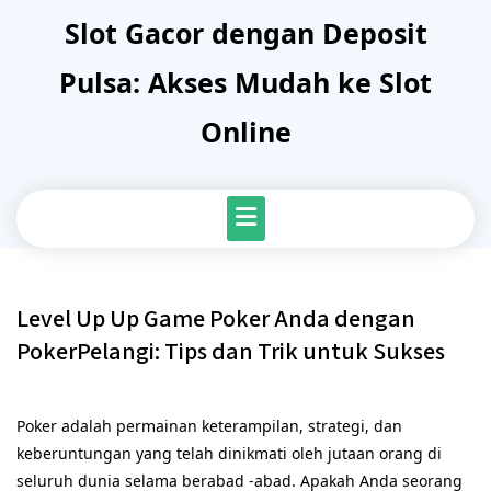
Skip
Slot Gacor dengan Deposit
to
content
Pulsa: Akses Mudah ke Slot
Online
Level Up Up Game Poker Anda dengan
PokerPelangi: Tips dan Trik untuk Sukses
Poker adalah permainan keterampilan, strategi, dan
keberuntungan yang telah dinikmati oleh jutaan orang di
seluruh dunia selama berabad -abad. Apakah Anda seorang