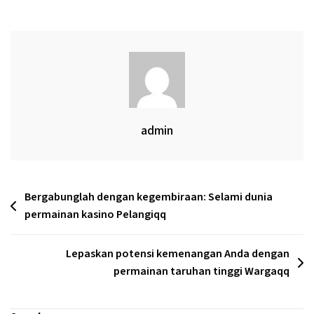
admin
Post
Bergabunglah dengan kegembiraan: Selami dunia
permainan kasino Pelangiqq
navigation
Lepaskan potensi kemenangan Anda dengan
permainan taruhan tinggi Wargaqq