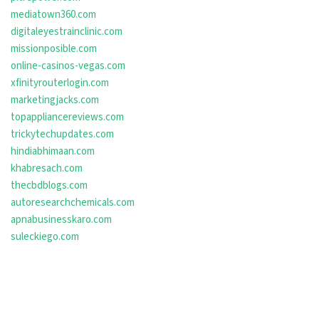
mediatown360.com
digitaleyestrainclinic.com
missionposible.com
online-casinos-vegas.com
xfinityrouterlogin.com
marketingjacks.com
topappliancereviews.com
trickytechupdates.com
hindiabhimaan.com
khabresach.com
thecbdblogs.com
autoresearchchemicals.com
apnabusinesskaro.com
suleckiego.com