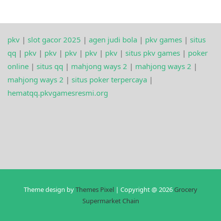
pkv
|
slot gacor 2025
|
agen judi bola
|
pkv games
|
situs
qq
|
pkv
|
pkv
|
pkv
|
pkv
|
pkv
|
situs pkv games
|
poker
online
|
situs qq
|
mahjong ways 2
|
mahjong ways 2
|
mahjong ways 2
|
situs poker terpercaya
|
hematqq.pkvgamesresmi.org
Theme design by
Themes Pixel
| Copyright @ 2026
Grocery
Supermarket Chain