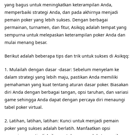
yang bagus untuk meningkatkan keterampilan Anda,
memperbaiki strategi Anda, dan pada akhirnya menjadi
pemain poker yang lebih sukses. Dengan berbagai
permainan, turnamen, dan fitur, Asikqq adalah tempat yang
sempurna untuk melepaskan keterampilan poker Anda dan
mulai menang besar.
Berikut adalah beberapa tips dan trik untuk sukses di Asikqq:
1. Mulailah dengan dasar -dasar: Sebelum menyelam ke
dalam strategi yang lebih maju, pastikan Anda memiliki
pemahaman yang kuat tentang aturan dasar poker. Biasakan
diri Anda dengan berbagai tangan, opsi taruhan, dan variasi
game sehingga Anda dapat dengan percaya diri menaungi
tabel poker virtual.
2. Latihan, latihan, latihan: Kunci untuk menjadi pemain
poker yang sukses adalah berlatih. Manfaatkan opsi