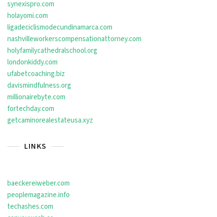
synexispro.com
holayomi.com
ligadeciclismodecundinamarca.com
nashvilleworkerscompensationattorney.com
holyfamilycathedralschool.org
londonkiddy.com
ufabetcoaching.biz
davismindfulness.org
millionairebyte.com
fortechday.com
getcaminorealestateusa.xyz
LINKS
baeckereiweber.com
peoplemagazine.info
techashes.com