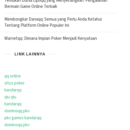
Temukan Dunia Lipoqq yang Menyenangkan: Pengalaman
Bermain Game Online Terbaik
Membongkar Danaqq: Semua yang Perlu Anda Ketahui
Tentang Platform Online Populer Ini
Warnetqq: Dimana Impian Poker Menjadi Kenyataan
LINK LAINNYA
qq online
situs poker
bandarqq
qiu qiu
bandarqq
dominoqq pkv
pkv games bandarqq
dominoqq pkv