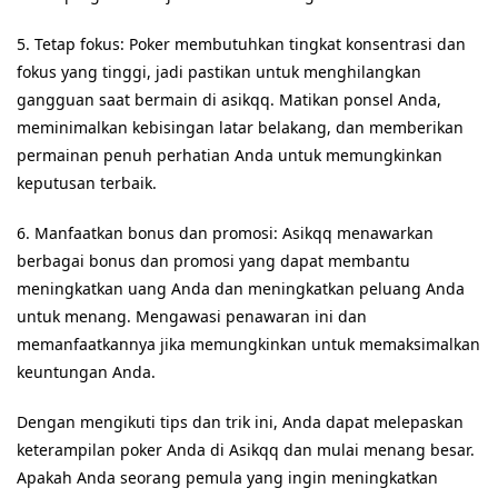
5. Tetap fokus: Poker membutuhkan tingkat konsentrasi dan
fokus yang tinggi, jadi pastikan untuk menghilangkan
gangguan saat bermain di asikqq. Matikan ponsel Anda,
meminimalkan kebisingan latar belakang, dan memberikan
permainan penuh perhatian Anda untuk memungkinkan
keputusan terbaik.
6. Manfaatkan bonus dan promosi: Asikqq menawarkan
berbagai bonus dan promosi yang dapat membantu
meningkatkan uang Anda dan meningkatkan peluang Anda
untuk menang. Mengawasi penawaran ini dan
memanfaatkannya jika memungkinkan untuk memaksimalkan
keuntungan Anda.
Dengan mengikuti tips dan trik ini, Anda dapat melepaskan
keterampilan poker Anda di Asikqq dan mulai menang besar.
Apakah Anda seorang pemula yang ingin meningkatkan