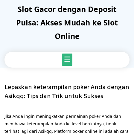
Skip
Slot Gacor dengan Deposit
to
content
Pulsa: Akses Mudah ke Slot
Online
Lepaskan keterampilan poker Anda dengan
Asikqq: Tips dan Trik untuk Sukses
Jika Anda ingin meningkatkan permainan poker Anda dan
membawa keterampilan Anda ke level berikutnya, tidak
terlihat lagi dari Asikqq. Platform poker online ini adalah cara