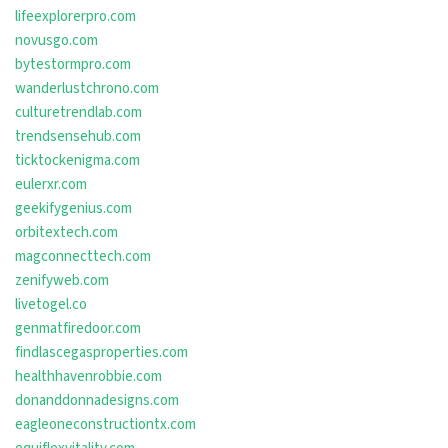
lifeexplorerpro.com
novusgo.com
bytestormpro.com
wanderlustchrono.com
culturetrendlab.com
trendsensehub.com
ticktockenigma.com
eulerxr.com
geekifygenius.com
orbitextech.com
magconnecttech.com
zenifyweb.com
livetogel.co
genmatfiredoor.com
findlascegasproperties.com
healthhavenrobbie.com
donanddonnadesigns.com
eagleoneconstructiontx.com