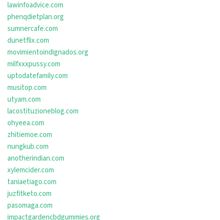
lawinfoadvice.com
phenqdietplan.org
sumnercafe.com
dunetflix.com
movimientoindignados.org
milfxxxpussy.com
uptodatefamily.com
musitop.com
utyam.com
lacostituzioneblog.com
ohyeea.com
zhitiemoe.com
nungkub.com
anotherindian.com
xylemcider.com
taniaetiago.com
juzfitketo.com
pasomaga.com
impactgardencbdgummies.org