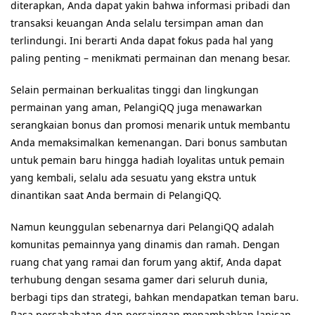
diterapkan, Anda dapat yakin bahwa informasi pribadi dan
transaksi keuangan Anda selalu tersimpan aman dan
terlindungi. Ini berarti Anda dapat fokus pada hal yang
paling penting – menikmati permainan dan menang besar.
Selain permainan berkualitas tinggi dan lingkungan
permainan yang aman, PelangiQQ juga menawarkan
serangkaian bonus dan promosi menarik untuk membantu
Anda memaksimalkan kemenangan. Dari bonus sambutan
untuk pemain baru hingga hadiah loyalitas untuk pemain
yang kembali, selalu ada sesuatu yang ekstra untuk
dinantikan saat Anda bermain di PelangiQQ.
Namun keunggulan sebenarnya dari PelangiQQ adalah
komunitas pemainnya yang dinamis dan ramah. Dengan
ruang chat yang ramai dan forum yang aktif, Anda dapat
terhubung dengan sesama gamer dari seluruh dunia,
berbagi tips dan strategi, bahkan mendapatkan teman baru.
Rasa persahabatan dan persaingan menambahkan lapisan