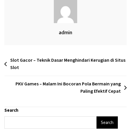
admin
Post
Slot Gacor – Teknik Dasar Menghindari Kerugian di Situs
Slot
navigation
PKV Games – Malam Ini Bocoran Pola Bermain yang
Paling Efektif Cepat
Search
Search