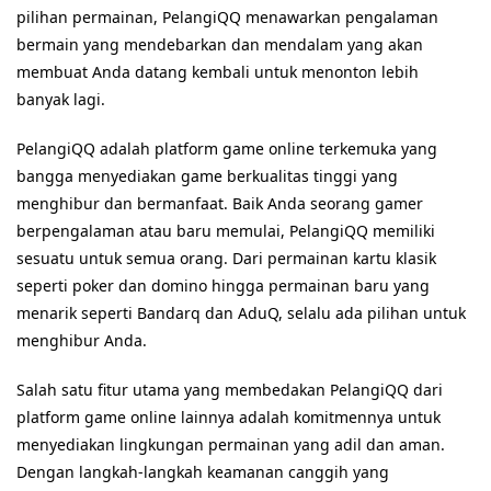
pilihan permainan, PelangiQQ menawarkan pengalaman
bermain yang mendebarkan dan mendalam yang akan
membuat Anda datang kembali untuk menonton lebih
banyak lagi.
PelangiQQ adalah platform game online terkemuka yang
bangga menyediakan game berkualitas tinggi yang
menghibur dan bermanfaat. Baik Anda seorang gamer
berpengalaman atau baru memulai, PelangiQQ memiliki
sesuatu untuk semua orang. Dari permainan kartu klasik
seperti poker dan domino hingga permainan baru yang
menarik seperti Bandarq dan AduQ, selalu ada pilihan untuk
menghibur Anda.
Salah satu fitur utama yang membedakan PelangiQQ dari
platform game online lainnya adalah komitmennya untuk
menyediakan lingkungan permainan yang adil dan aman.
Dengan langkah-langkah keamanan canggih yang