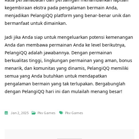
kegembiraan ekstra pada pengalaman bermain Anda,
menjadikan PelangiQQ platform yang benar-benar unik dan
bermanfaat untuk dimainkan.
Jadi jika Anda siap untuk mengeluarkan potensi kemenangan
Anda dan membawa permainan Anda ke level berikutnya,
PelangiQQ adalah jawabannya. Dengan permainan
berkualitas tinggi, lingkungan permainan yang aman, bonus
menarik, dan komunitas yang dinamis, PelangiQQ memiliki
semua yang Anda butuhkan untuk mendapatkan
pengalaman bermain yang tak terlupakan. Bergabunglah
dengan PelangiQQ hari ini dan mulailah menang besar!
Tags
Jan 2, 2025
Pkv Games
Pkv Games