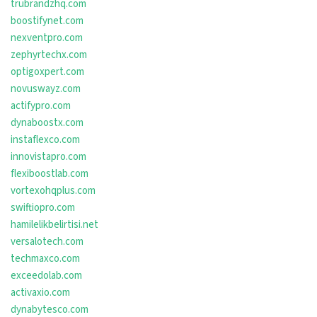
trubrandzhq.com
boostifynet.com
nexventpro.com
zephyrtechx.com
optigoxpert.com
novuswayz.com
actifypro.com
dynaboostx.com
instaflexco.com
innovistapro.com
flexiboostlab.com
vortexohqplus.com
swiftiopro.com
hamilelikbelirtisi.net
versalotech.com
techmaxco.com
exceedolab.com
activaxio.com
dynabytesco.com