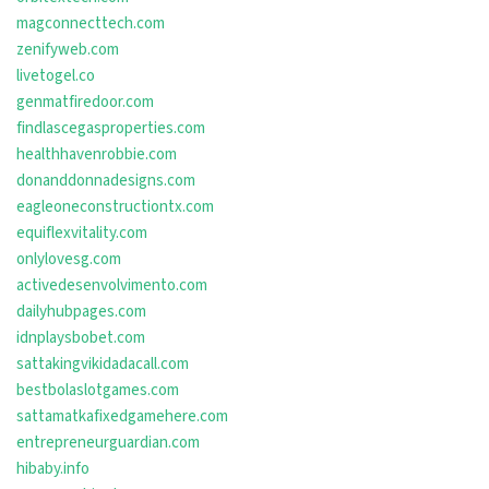
magconnecttech.com
zenifyweb.com
livetogel.co
genmatfiredoor.com
findlascegasproperties.com
healthhavenrobbie.com
donanddonnadesigns.com
eagleoneconstructiontx.com
equiflexvitality.com
onlylovesg.com
activedesenvolvimento.com
dailyhubpages.com
idnplaysbobet.com
sattakingvikidadacall.com
bestbolaslotgames.com
sattamatkafixedgamehere.com
entrepreneurguardian.com
hibaby.info