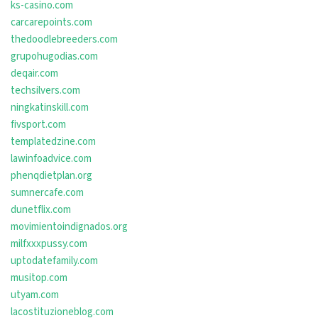
ks-casino.com
carcarepoints.com
thedoodlebreeders.com
grupohugodias.com
deqair.com
techsilvers.com
ningkatinskill.com
fivsport.com
templatedzine.com
lawinfoadvice.com
phenqdietplan.org
sumnercafe.com
dunetflix.com
movimientoindignados.org
milfxxxpussy.com
uptodatefamily.com
musitop.com
utyam.com
lacostituzioneblog.com