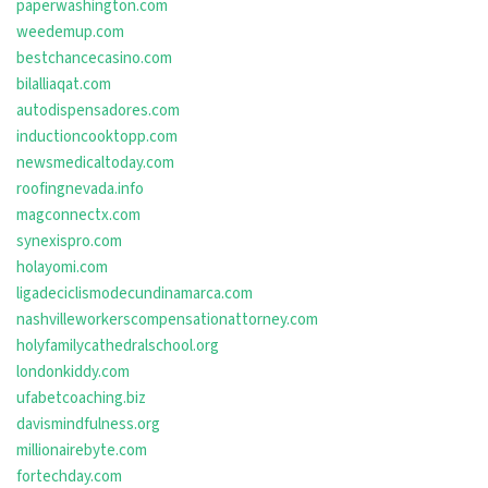
paperwashington.com
weedemup.com
bestchancecasino.com
bilalliaqat.com
autodispensadores.com
inductioncooktopp.com
newsmedicaltoday.com
roofingnevada.info
magconnectx.com
synexispro.com
holayomi.com
ligadeciclismodecundinamarca.com
nashvilleworkerscompensationattorney.com
holyfamilycathedralschool.org
londonkiddy.com
ufabetcoaching.biz
davismindfulness.org
millionairebyte.com
fortechday.com