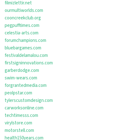
filmizlettir.net
ourmultiworlds.com
cooncreekclub.org
pegpufftimes.com
celestia-arts.com
forumchampions.com
bluebargames.com
festivaldelamalou.com
firstsigninnovations.com
garberdodge.com
swim-wears.com
forgrantedmedia.com
peolpstar.com
tylerscustomdesign.com
carworksonline.com
techtimesss.com
virylstore.com
motorstell.com
health150years.com