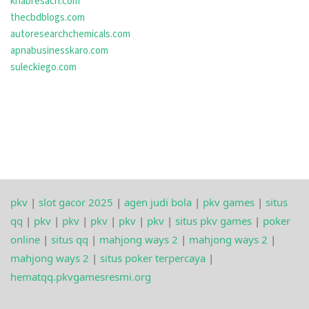
khabresach.com
thecbdblogs.com
autoresearchchemicals.com
apnabusinesskaro.com
suleckiego.com
pkv
|
slot gacor 2025
|
agen judi bola
|
pkv games
|
situs
qq
|
pkv
|
pkv
|
pkv
|
pkv
|
pkv
|
situs pkv games
|
poker
online
|
situs qq
|
mahjong ways 2
|
mahjong ways 2
|
mahjong ways 2
|
situs poker terpercaya
|
hematqq.pkvgamesresmi.org