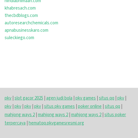
hindiabhimaan.com
khabresach.com
thecbdblogs.com
autoresearchchemicals.com
apnabusinesskaro.com
suleckiego.com
pkv
|
slot gacor 2025
|
agen judi bola
|
pkv games
|
situs qq
|
pkv
|
pkv
|
pkv
|
pkv
|
pkv
|
situs pkv games
|
poker online
|
situs qq
|
mahjong ways 2
|
mahjong ways 2
|
mahjong ways 2
|
situs poker
terpercaya
|
hematqq.pkvgamesresmi.org