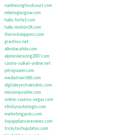
namheongfoodcourt.com
milanoglasgow.com
hallu-forte3.com
hallu-motion24.com
therockskippers.com
granfoss.net
allindiacafela.com
alpineskiracing2007.com
casino-vulkan-online.net
pitrepower.com
mediatown360.com
digitaleyestrainclinic.com
missionposible.com
online-casinos-vegas.com
xfinityrouterlogin.com
marketingjacks.com
topappliancereviews.com
trickytechupdates.com