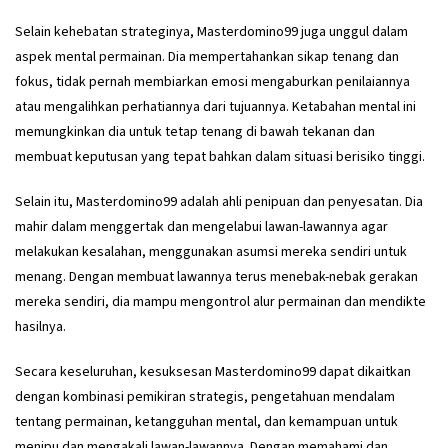
Selain kehebatan strateginya, Masterdomino99 juga unggul dalam
aspek mental permainan. Dia mempertahankan sikap tenang dan
fokus, tidak pernah membiarkan emosi mengaburkan penilaiannya
atau mengalihkan perhatiannya dari tujuannya. Ketabahan mental ini
memungkinkan dia untuk tetap tenang di bawah tekanan dan
membuat keputusan yang tepat bahkan dalam situasi berisiko tinggi.
Selain itu, Masterdomino99 adalah ahli penipuan dan penyesatan. Dia
mahir dalam menggertak dan mengelabui lawan-lawannya agar
melakukan kesalahan, menggunakan asumsi mereka sendiri untuk
menang. Dengan membuat lawannya terus menebak-nebak gerakan
mereka sendiri, dia mampu mengontrol alur permainan dan mendikte
hasilnya.
Secara keseluruhan, kesuksesan Masterdomino99 dapat dikaitkan
dengan kombinasi pemikiran strategis, pengetahuan mendalam
tentang permainan, ketangguhan mental, dan kemampuan untuk
menipu dan mengakali lawan-lawannya. Dengan memahami dan