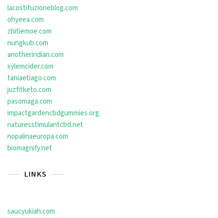
lacostituzioneblog.com
ohyeea.com
zhitiemoe.com
nungkub.com
anotherindian.com
xylemcider.com
taniaetiago.com
juzfitketo.com
pasomaga.com
impactgardencbdgummies.org
naturesstimulantcbd.net
nopalinaeuropa.com
biomagnify.net
LINKS
saucyukiah.com