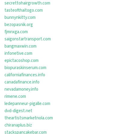
secrettohairgrowth.com
tasteofthaitogo.com
bunnynkitty.com
bezopasnik.org
fjmnxga.com
saigonstartransport.com
bangmaxwin.com
infonetive.com
epictacoshop.com
biopuraskinserum.com
californiafinances.info
canadafinance.info
nevadamoney.info
rimene.com
ledepanneur-pigalle.com
dvd-digest.net
theartistsmarketnola.com
chiranaplus.biz
stackspancakebar.com