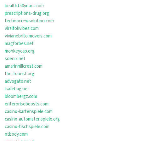
health150years.com
prescriptions-drug.org
technocrewsolution.com
viraltokvibes.com
vivianebritoimoveis.com
magforbes.net
monkeycap.org
sdenix.net
amarinhillcrest.com
the-tourist.org
advogato.net
isafebag.net
bloombergz.com
enterpriseboosts.com
casino-kartenspiele.com
casino-automatenspiele.org
casino-tischspiele.com
otbody.com