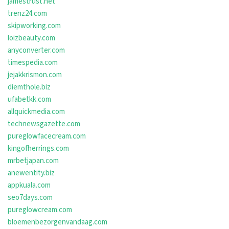
jamestrust.net
trenz24.com
skipworking.com
loizbeauty.com
anyconverter.com
timespedia.com
jejakkrismon.com
diemthole.biz
ufabetkk.com
allquickmedia.com
technewsgazette.com
pureglowfacecream.com
kingofherrings.com
mrbetjapan.com
anewentity.biz
appkuala.com
seo7days.com
pureglowcream.com
bloemenbezorgenvandaag.com