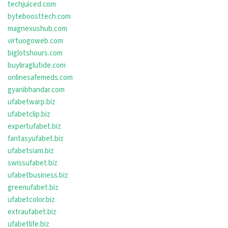
techjuiced.com
byteboosttech.com
magnexushub.com
virtuogoweb.com
biglotshours.com
buyliraglutide.com
onlinesafemeds.com
gyanibhandar.com
ufabetwarp.biz
ufabetclip.biz
expertufabet.biz
fantasyufabet.biz
ufabetsiam.biz
swissufabet.biz
ufabetbusiness.biz
greenufabet.biz
ufabetcolor.biz
extraufabet.biz
ufabetlife.biz