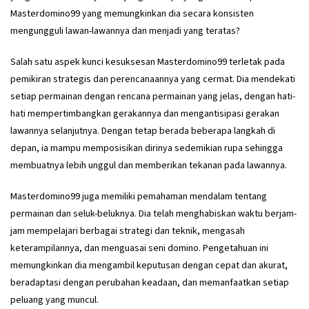
Masterdomino99 yang memungkinkan dia secara konsisten
mengungguli lawan-lawannya dan menjadi yang teratas?
Salah satu aspek kunci kesuksesan Masterdomino99 terletak pada
pemikiran strategis dan perencanaannya yang cermat. Dia mendekati
setiap permainan dengan rencana permainan yang jelas, dengan hati-
hati mempertimbangkan gerakannya dan mengantisipasi gerakan
lawannya selanjutnya. Dengan tetap berada beberapa langkah di
depan, ia mampu memposisikan dirinya sedemikian rupa sehingga
membuatnya lebih unggul dan memberikan tekanan pada lawannya.
Masterdomino99 juga memiliki pemahaman mendalam tentang
permainan dan seluk-beluknya. Dia telah menghabiskan waktu berjam-
jam mempelajari berbagai strategi dan teknik, mengasah
keterampilannya, dan menguasai seni domino. Pengetahuan ini
memungkinkan dia mengambil keputusan dengan cepat dan akurat,
beradaptasi dengan perubahan keadaan, dan memanfaatkan setiap
peluang yang muncul.