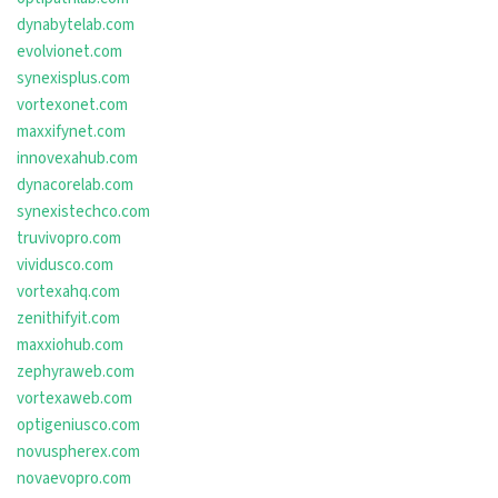
dynabytelab.com
evolvionet.com
synexisplus.com
vortexonet.com
maxxifynet.com
innovexahub.com
dynacorelab.com
synexistechco.com
truvivopro.com
vividusco.com
vortexahq.com
zenithifyit.com
maxxiohub.com
zephyraweb.com
vortexaweb.com
optigeniusco.com
novuspherex.com
novaevopro.com