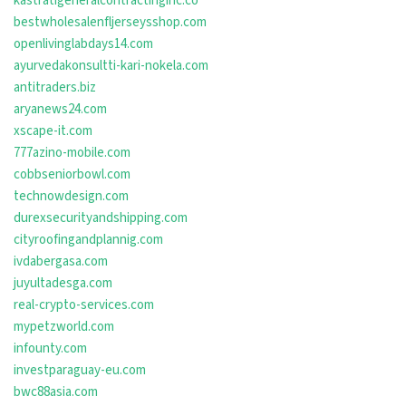
kastratigeneralcontractinginc.co
bestwholesalenfljerseysshop.com
openlivinglabdays14.com
ayurvedakonsultti-kari-nokela.com
antitraders.biz
aryanews24.com
xscape-it.com
777azino-mobile.com
cobbseniorbowl.com
technowdesign.com
durexsecurityandshipping.com
cityroofingandplannig.com
ivdabergasa.com
juyultadesga.com
real-crypto-services.com
mypetzworld.com
infounty.com
investparaguay-eu.com
bwc88asia.com