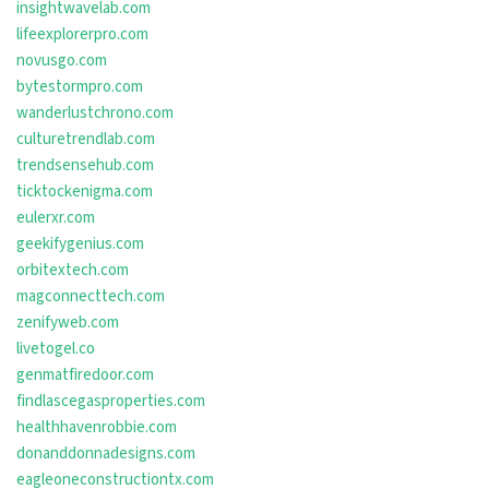
insightwavelab.com
lifeexplorerpro.com
novusgo.com
bytestormpro.com
wanderlustchrono.com
culturetrendlab.com
trendsensehub.com
ticktockenigma.com
eulerxr.com
geekifygenius.com
orbitextech.com
magconnecttech.com
zenifyweb.com
livetogel.co
genmatfiredoor.com
findlascegasproperties.com
healthhavenrobbie.com
donanddonnadesigns.com
eagleoneconstructiontx.com