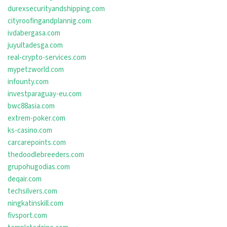
durexsecurityandshipping.com
cityroofingandplannig.com
ivdabergasa.com
juyultadesga.com
real-crypto-services.com
mypetzworld.com
infounty.com
investparaguay-eu.com
bwc88asia.com
extrem-poker.com
ks-casino.com
carcarepoints.com
thedoodlebreeders.com
grupohugodias.com
deqair.com
techsilvers.com
ningkatinskill.com
fivsport.com