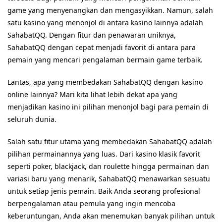
game yang menyenangkan dan mengasyikkan. Namun, salah
satu kasino yang menonjol di antara kasino lainnya adalah
SahabatQQ. Dengan fitur dan penawaran uniknya,
SahabatQQ dengan cepat menjadi favorit di antara para
pemain yang mencari pengalaman bermain game terbaik.
Lantas, apa yang membedakan SahabatQQ dengan kasino
online lainnya? Mari kita lihat lebih dekat apa yang
menjadikan kasino ini pilihan menonjol bagi para pemain di
seluruh dunia.
Salah satu fitur utama yang membedakan SahabatQQ adalah
pilihan permainannya yang luas. Dari kasino klasik favorit
seperti poker, blackjack, dan roulette hingga permainan dan
variasi baru yang menarik, SahabatQQ menawarkan sesuatu
untuk setiap jenis pemain. Baik Anda seorang profesional
berpengalaman atau pemula yang ingin mencoba
keberuntungan, Anda akan menemukan banyak pilihan untuk