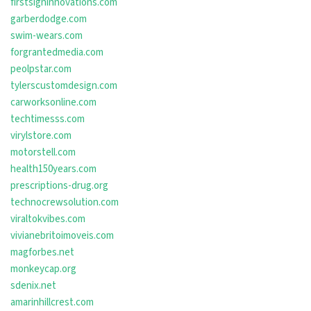
firstsigninnovations.com
garberdodge.com
swim-wears.com
forgrantedmedia.com
peolpstar.com
tylerscustomdesign.com
carworksonline.com
techtimesss.com
virylstore.com
motorstell.com
health150years.com
prescriptions-drug.org
technocrewsolution.com
viraltokvibes.com
vivianebritoimoveis.com
magforbes.net
monkeycap.org
sdenix.net
amarinhillcrest.com