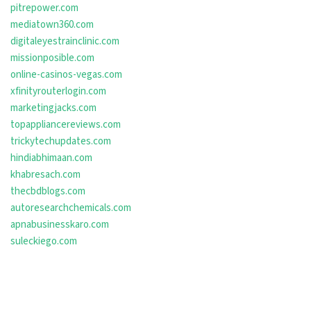
pitrepower.com
mediatown360.com
digitaleyestrainclinic.com
missionposible.com
online-casinos-vegas.com
xfinityrouterlogin.com
marketingjacks.com
topappliancereviews.com
trickytechupdates.com
hindiabhimaan.com
khabresach.com
thecbdblogs.com
autoresearchchemicals.com
apnabusinesskaro.com
suleckiego.com