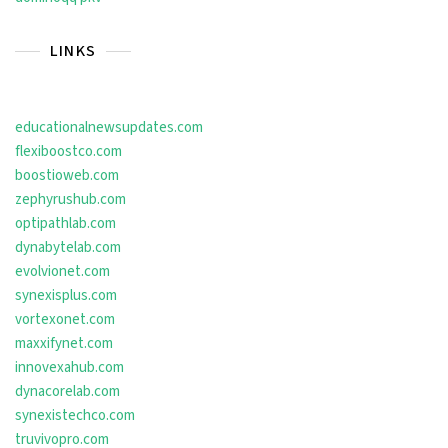
LINKS
educationalnewsupdates.com
flexiboostco.com
boostioweb.com
zephyrushub.com
optipathlab.com
dynabytelab.com
evolvionet.com
synexisplus.com
vortexonet.com
maxxifynet.com
innovexahub.com
dynacorelab.com
synexistechco.com
truvivopro.com