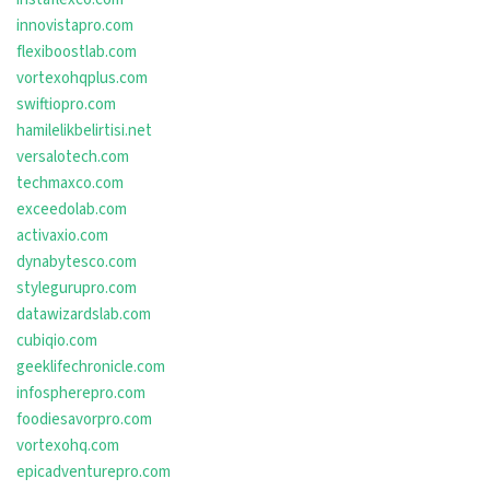
innovistapro.com
flexiboostlab.com
vortexohqplus.com
swiftiopro.com
hamilelikbelirtisi.net
versalotech.com
techmaxco.com
exceedolab.com
activaxio.com
dynabytesco.com
stylegurupro.com
datawizardslab.com
cubiqio.com
geeklifechronicle.com
infospherepro.com
foodiesavorpro.com
vortexohq.com
epicadventurepro.com