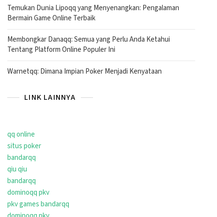
Temukan Dunia Lipoqq yang Menyenangkan: Pengalaman
Bermain Game Online Terbaik
Membongkar Danaqq: Semua yang Perlu Anda Ketahui
Tentang Platform Online Populer Ini
Warnetqq: Dimana Impian Poker Menjadi Kenyataan
LINK LAINNYA
qq online
situs poker
bandarqq
qiu qiu
bandarqq
dominoqq pkv
pkv games bandarqq
dominoqq pkv