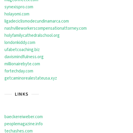
synexispro.com
holayomi.com
ligadeciclismodecundinamarca.com
nashvilleworkerscompensationattorney.com
holyfamilycathedralschool.org
londonkiddy.com
ufabetcoaching.biz
davismindfulness.org
millionairebyte.com
fortechday.com
getcaminorealestateusa.xyz
LINKS
baeckereiweber.com
peoplemagazine.info
techashes.com