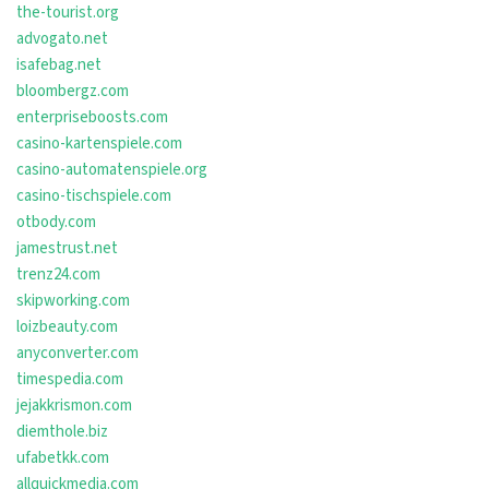
the-tourist.org
advogato.net
isafebag.net
bloombergz.com
enterpriseboosts.com
casino-kartenspiele.com
casino-automatenspiele.org
casino-tischspiele.com
otbody.com
jamestrust.net
trenz24.com
skipworking.com
loizbeauty.com
anyconverter.com
timespedia.com
jejakkrismon.com
diemthole.biz
ufabetkk.com
allquickmedia.com