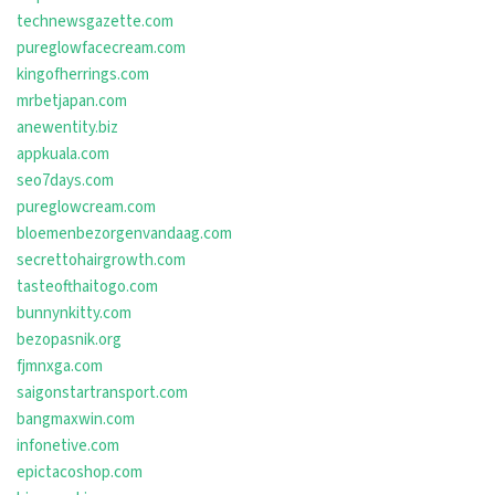
technewsgazette.com
pureglowfacecream.com
kingofherrings.com
mrbetjapan.com
anewentity.biz
appkuala.com
seo7days.com
pureglowcream.com
bloemenbezorgenvandaag.com
secrettohairgrowth.com
tasteofthaitogo.com
bunnynkitty.com
bezopasnik.org
fjmnxga.com
saigonstartransport.com
bangmaxwin.com
infonetive.com
epictacoshop.com