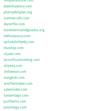
templatedzine.com
lawinfoadvice.com
phenqdietplan.org
sumnercafe.com
dunetflix.com
movimientoindignados.org
milfxxxpussy.com
uptodatefamily.com
musitop.com
utyam.com
lacostituzioneblog.com
ohyeea.com
zhitiemoe.com
nungkub.com
anotherindian.com
xylemcider.com
taniaetiago.com
juzfitketo.com
pasomaga.com