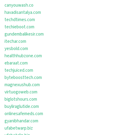
canyouwash.co
havadisantalya.com
techdtimes.com
techieboot.com
gundembalikesir.com
itechar.com
yesbold.com
healthhubzone.com
ebaraat.com
techjuiced.com
byteboosttech.com
magnexushub.com
virtuogoweb.com
biglotshours.com
buyliraglutide.com
onlinesafemeds.com
gyanibhandar.com
ufabetwarp.biz