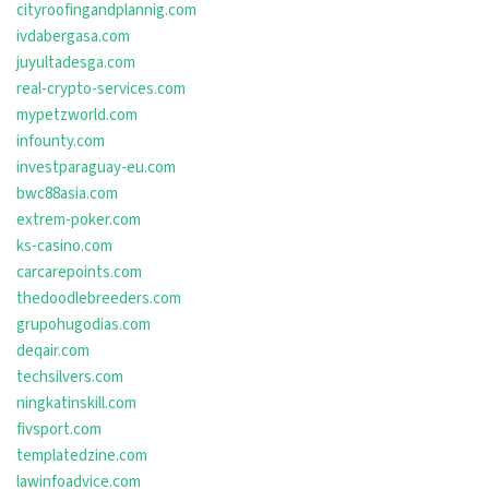
cityroofingandplannig.com
ivdabergasa.com
juyultadesga.com
real-crypto-services.com
mypetzworld.com
infounty.com
investparaguay-eu.com
bwc88asia.com
extrem-poker.com
ks-casino.com
carcarepoints.com
thedoodlebreeders.com
grupohugodias.com
deqair.com
techsilvers.com
ningkatinskill.com
fivsport.com
templatedzine.com
lawinfoadvice.com