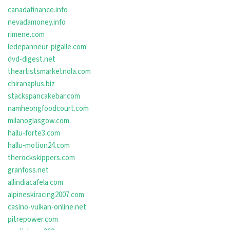
canadafinance.info
nevadamoney.info
rimene.com
ledepanneur-pigalle.com
dvd-digest.net
theartistsmarketnola.com
chiranaplus.biz
stackspancakebar.com
namheongfoodcourt.com
milanoglasgow.com
hallu-forte3.com
hallu-motion24.com
therockskippers.com
granfoss.net
allindiacafela.com
alpineskiracing2007.com
casino-vulkan-online.net
pitrepower.com