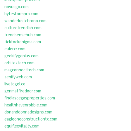
novusgo.com
bytestormpro.com
wanderlustchrono.com
culturetrendlab.com
trendsensehub.com
ticktockenigma.com
eulerxr.com
geekifygenius.com
orbitextech.com
magconnecttech.com
zenifyweb.com
livetogel.co
genmatfiredoor.com
findlascegasproperties.com
healthhavenrobbie.com
donanddonnadesigns.com
eagleoneconstructiontx.com
equiflexvitality.com