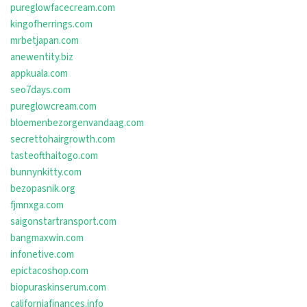
pureglowfacecream.com
kingofherrings.com
mrbetjapan.com
anewentity.biz
appkuala.com
seo7days.com
pureglowcream.com
bloemenbezorgenvandaag.com
secrettohairgrowth.com
tasteofthaitogo.com
bunnynkitty.com
bezopasnik.org
fjmnxga.com
saigonstartransport.com
bangmaxwin.com
infonetive.com
epictacoshop.com
biopuraskinserum.com
californiafinances.info