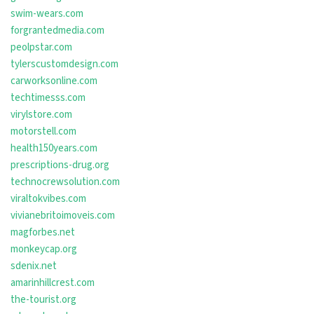
swim-wears.com
forgrantedmedia.com
peolpstar.com
tylerscustomdesign.com
carworksonline.com
techtimesss.com
virylstore.com
motorstell.com
health150years.com
prescriptions-drug.org
technocrewsolution.com
viraltokvibes.com
vivianebritoimoveis.com
magforbes.net
monkeycap.org
sdenix.net
amarinhillcrest.com
the-tourist.org