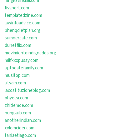
ningkatinskill.com
fivsport.com
templatedzine.com
lawinfoadvice.com
phenqdietplan.org
sumnercafe.com
dunetflix.com
movimientoindignados.org
milfxxxpussy.com
uptodatefamily.com
musitop.com
utyam.com
lacostituzioneblog.com
ohyeea.com
zhitiemoe.com
nungkub.com
anotherindian.com
xylemcider.com
taniaetiago.com