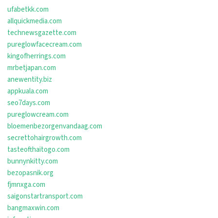
ufabetkk.com
allquickmedia.com
technewsgazette.com
pureglowfacecream.com
kingofherrings.com
mrbetjapan.com
anewentity.biz
appkuala.com
seo7days.com
pureglowcream.com
bloemenbezorgenvandaag.com
secrettohairgrowth.com
tasteofthaitogo.com
bunnynkitty.com
bezopasnik.org
fjmnxga.com
saigonstartransport.com
bangmaxwin.com