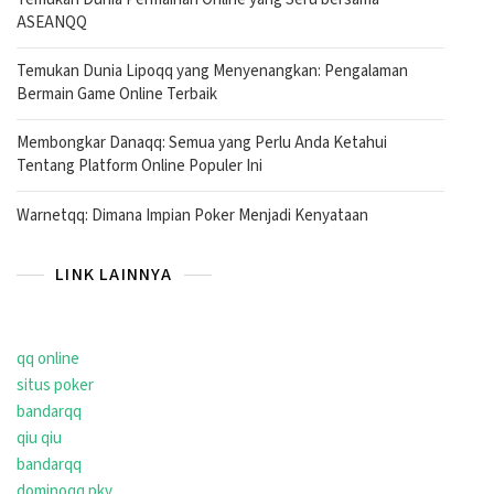
ASEANQQ
Temukan Dunia Lipoqq yang Menyenangkan: Pengalaman
Bermain Game Online Terbaik
Membongkar Danaqq: Semua yang Perlu Anda Ketahui
Tentang Platform Online Populer Ini
Warnetqq: Dimana Impian Poker Menjadi Kenyataan
LINK LAINNYA
qq online
situs poker
bandarqq
qiu qiu
bandarqq
dominoqq pkv