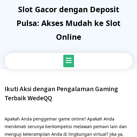
Skip
Slot Gacor dengan Deposit
to
content
Pulsa: Akses Mudah ke Slot
Online
Ikuti Aksi dengan Pengalaman Gaming
Terbaik WedeQQ
Apakah Anda penggemar game online? Apakah Anda
menikmati serunya berkompetisi melawan pemain lain dan
menguji keterampilan Anda di lingkungan virtual? Jika ya,