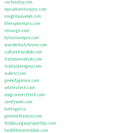
vortexohq.com
epicadventurepro.com
insightwavelab.com
lifeexplorerpro.com
novusgo.com
bytestormpro.com
wanderlustchrono.com
culturetrendlab.com
trendsensehub.com
ticktockenigma.com
eulerxr.com
geekifygenius.com
orbitextech.com
magconnecttech.com
zenifyweb.com
livetogel.co
genmatfiredoor.com
findlascegasproperties.com
healthhavenrobbie.com