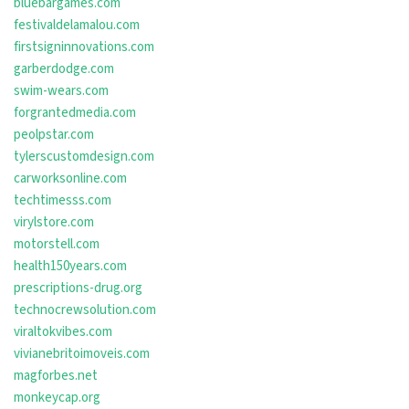
bluebargames.com
festivaldelamalou.com
firstsigninnovations.com
garberdodge.com
swim-wears.com
forgrantedmedia.com
peolpstar.com
tylerscustomdesign.com
carworksonline.com
techtimesss.com
virylstore.com
motorstell.com
health150years.com
prescriptions-drug.org
technocrewsolution.com
viraltokvibes.com
vivianebritoimoveis.com
magforbes.net
monkeycap.org