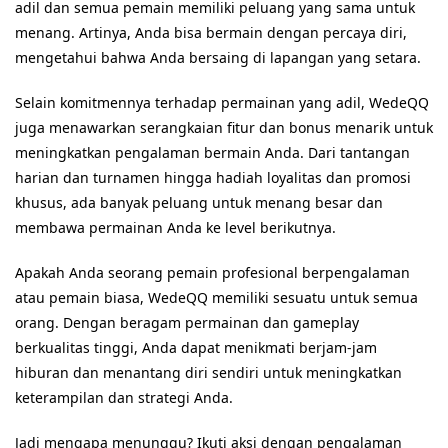
adil dan semua pemain memiliki peluang yang sama untuk
menang. Artinya, Anda bisa bermain dengan percaya diri,
mengetahui bahwa Anda bersaing di lapangan yang setara.
Selain komitmennya terhadap permainan yang adil, WedeQQ
juga menawarkan serangkaian fitur dan bonus menarik untuk
meningkatkan pengalaman bermain Anda. Dari tantangan
harian dan turnamen hingga hadiah loyalitas dan promosi
khusus, ada banyak peluang untuk menang besar dan
membawa permainan Anda ke level berikutnya.
Apakah Anda seorang pemain profesional berpengalaman
atau pemain biasa, WedeQQ memiliki sesuatu untuk semua
orang. Dengan beragam permainan dan gameplay
berkualitas tinggi, Anda dapat menikmati berjam-jam
hiburan dan menantang diri sendiri untuk meningkatkan
keterampilan dan strategi Anda.
Jadi mengapa menunggu? Ikuti aksi dengan pengalaman