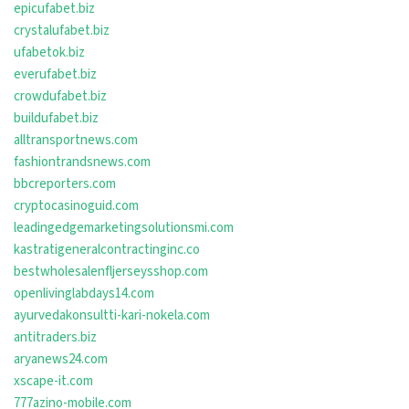
epicufabet.biz
crystalufabet.biz
ufabetok.biz
everufabet.biz
crowdufabet.biz
buildufabet.biz
alltransportnews.com
fashiontrandsnews.com
bbcreporters.com
cryptocasinoguid.com
leadingedgemarketingsolutionsmi.com
kastratigeneralcontractinginc.co
bestwholesalenfljerseysshop.com
openlivinglabdays14.com
ayurvedakonsultti-kari-nokela.com
antitraders.biz
aryanews24.com
xscape-it.com
777azino-mobile.com