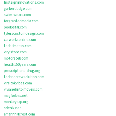
firstsigninnovations.com
garberdodge.com
swim-wears.com
forgrantedmedia.com
peolpstar.com
tylerscustomdesign.com
carworksonline.com
techtimesss.com
virylstore.com
motorstell.com
health150years.com
prescriptions-drug.org
technocrewsolution.com
viraltokvibes.com
vivianebritoimoveis.com
magforbes.net
monkeycap.org
sdenix.net
amarinhillcrest.com