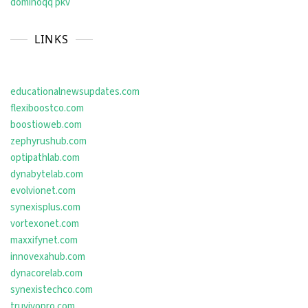
dominoqq pkv
LINKS
educationalnewsupdates.com
flexiboostco.com
boostioweb.com
zephyrushub.com
optipathlab.com
dynabytelab.com
evolvionet.com
synexisplus.com
vortexonet.com
maxxifynet.com
innovexahub.com
dynacorelab.com
synexistechco.com
truvivopro.com