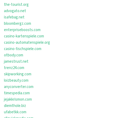
the-tourist.org
advogato.net
isafebag.net
bloombergz.com
enterpriseboosts.com
casino-kartenspiele.com
casino-automatenspiele.org
casino-tischspiele.com
otbody.com
jamestrust.net
trenz24.com
skipworking.com
loizbeauty.com
anyconverter.com
timespedia.com
jejakkrismon.com
diemthole.biz
ufabetkk.com