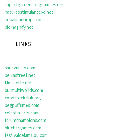
impactgardencbdgummies.org
naturesstimulantcbd.net
nopalinaeuropa.com
biomagnify.net
LINKS
saucyukiah.com
beikastreet.net
filmizlettir.net
ourmultiworlds.com
cooncreekclub.org
pegpufftimes.com
celestia-arts.com
forumchampions.com
bluebargames.com
festivaldelamalou.com