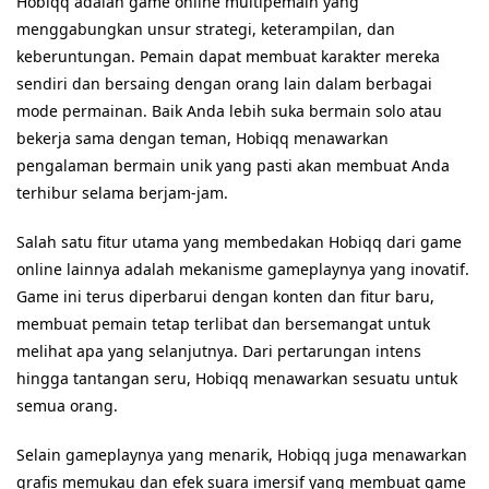
Hobiqq adalah game online multipemain yang
menggabungkan unsur strategi, keterampilan, dan
keberuntungan. Pemain dapat membuat karakter mereka
sendiri dan bersaing dengan orang lain dalam berbagai
mode permainan. Baik Anda lebih suka bermain solo atau
bekerja sama dengan teman, Hobiqq menawarkan
pengalaman bermain unik yang pasti akan membuat Anda
terhibur selama berjam-jam.
Salah satu fitur utama yang membedakan Hobiqq dari game
online lainnya adalah mekanisme gameplaynya yang inovatif.
Game ini terus diperbarui dengan konten dan fitur baru,
membuat pemain tetap terlibat dan bersemangat untuk
melihat apa yang selanjutnya. Dari pertarungan intens
hingga tantangan seru, Hobiqq menawarkan sesuatu untuk
semua orang.
Selain gameplaynya yang menarik, Hobiqq juga menawarkan
grafis memukau dan efek suara imersif yang membuat game