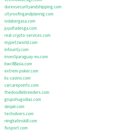
durexsecurityandshipping.com
cityroofingandplannig.com
ivdabergasa.com
juyultadesga.com
real-crypto-services.com
mypetzworld.com
infounty.com
investparaguay-eu.com
bwc88asia.com
extrem-poker.com
ks-casino.com
carcarepoints.com
thedoodlebreeders.com
grupohugodias.com
deqair.com
techsilvers.com
ningkatinskill.com
fivsport.com