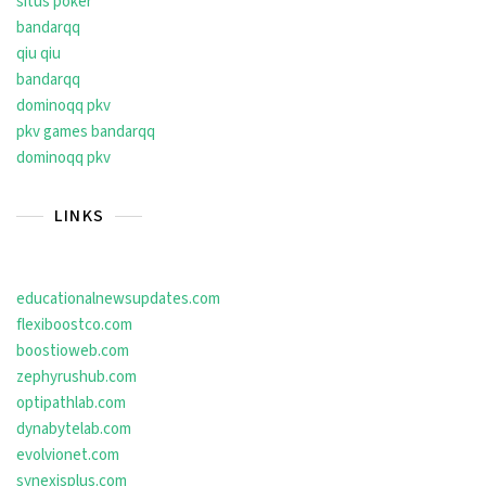
situs poker
bandarqq
qiu qiu
bandarqq
dominoqq pkv
pkv games bandarqq
dominoqq pkv
LINKS
educationalnewsupdates.com
flexiboostco.com
boostioweb.com
zephyrushub.com
optipathlab.com
dynabytelab.com
evolvionet.com
synexisplus.com