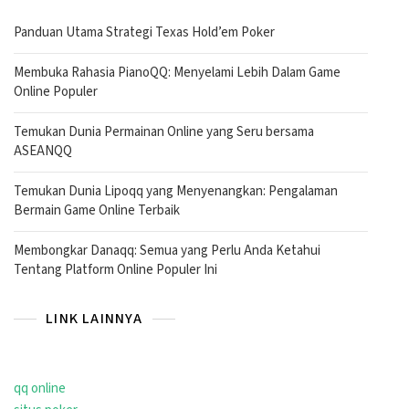
Panduan Utama Strategi Texas Hold’em Poker
Membuka Rahasia PianoQQ: Menyelami Lebih Dalam Game
Online Populer
Temukan Dunia Permainan Online yang Seru bersama
ASEANQQ
Temukan Dunia Lipoqq yang Menyenangkan: Pengalaman
Bermain Game Online Terbaik
Membongkar Danaqq: Semua yang Perlu Anda Ketahui
Tentang Platform Online Populer Ini
LINK LAINNYA
qq online