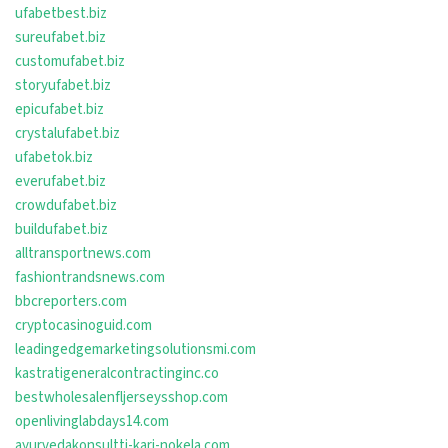
ufabetbest.biz
sureufabet.biz
customufabet.biz
storyufabet.biz
epicufabet.biz
crystalufabet.biz
ufabetok.biz
everufabet.biz
crowdufabet.biz
buildufabet.biz
alltransportnews.com
fashiontrandsnews.com
bbcreporters.com
cryptocasinoguid.com
leadingedgemarketingsolutionsmi.com
kastratigeneralcontractinginc.co
bestwholesalenfljerseysshop.com
openlivinglabdays14.com
ayurvedakonsultti-kari-nokela.com