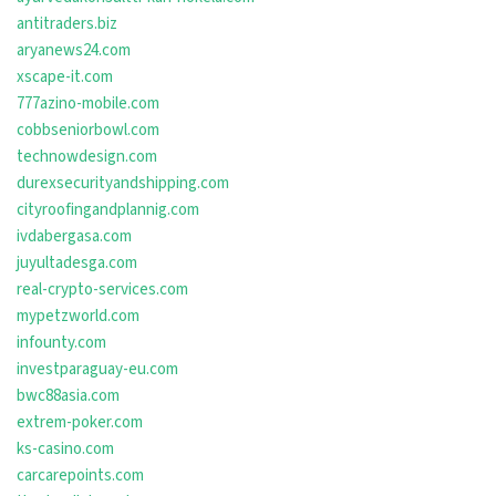
antitraders.biz
aryanews24.com
xscape-it.com
777azino-mobile.com
cobbseniorbowl.com
technowdesign.com
durexsecurityandshipping.com
cityroofingandplannig.com
ivdabergasa.com
juyultadesga.com
real-crypto-services.com
mypetzworld.com
infounty.com
investparaguay-eu.com
bwc88asia.com
extrem-poker.com
ks-casino.com
carcarepoints.com