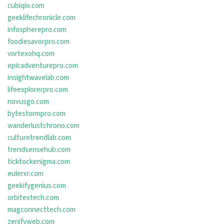
cubiqio.com
geeklifechronicle.com
infospherepro.com
foodiesavorpro.com
vortexohq.com
epicadventurepro.com
insightwavelab.com
lifeexplorerpro.com
novusgo.com
bytestormpro.com
wanderlustchrono.com
culturetrendlab.com
trendsensehub.com
ticktockenigma.com
eulerxr.com
geekifygenius.com
orbitextech.com
magconnecttech.com
zenifyweb.com