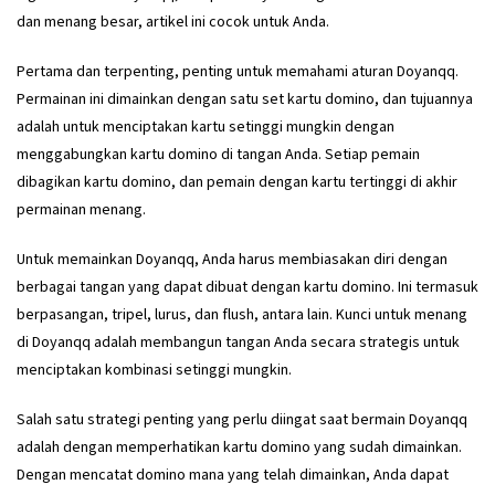
dan menang besar, artikel ini cocok untuk Anda.
Pertama dan terpenting, penting untuk memahami aturan Doyanqq.
Permainan ini dimainkan dengan satu set kartu domino, dan tujuannya
adalah untuk menciptakan kartu setinggi mungkin dengan
menggabungkan kartu domino di tangan Anda. Setiap pemain
dibagikan kartu domino, dan pemain dengan kartu tertinggi di akhir
permainan menang.
Untuk memainkan Doyanqq, Anda harus membiasakan diri dengan
berbagai tangan yang dapat dibuat dengan kartu domino. Ini termasuk
berpasangan, tripel, lurus, dan flush, antara lain. Kunci untuk menang
di Doyanqq adalah membangun tangan Anda secara strategis untuk
menciptakan kombinasi setinggi mungkin.
Salah satu strategi penting yang perlu diingat saat bermain Doyanqq
adalah dengan memperhatikan kartu domino yang sudah dimainkan.
Dengan mencatat domino mana yang telah dimainkan, Anda dapat