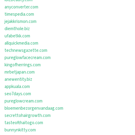
anyconverter.com
timespedia.com
jejakkrismon.com
diemthole.biz
ufabetkk.com
allquickmedia.com
technewsgazette.com
pureglowfacecream.com
kingofherrings.com
mrbetjapan.com
anewentity.biz
appkuala.com
seo7days.com
pureglowcream.com
bloemenbezorgenvandaag.com
secrettohairgrowth.com
tasteofthaitogo.com
bunnynkitty.com