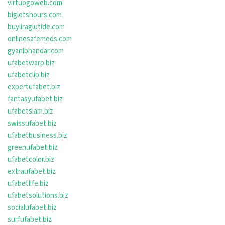
virtuogoweb.com
biglotshours.com
buyliraglutide.com
onlinesafemeds.com
gyanibhandar.com
ufabetwarp.biz
ufabetclip.biz
expertufabet.biz
fantasyufabet.biz
ufabetsiam.biz
swissufabet.biz
ufabetbusiness.biz
greenufabet.biz
ufabetcolor.biz
extraufabet.biz
ufabetlife.biz
ufabetsolutions.biz
socialufabet.biz
surfufabet.biz