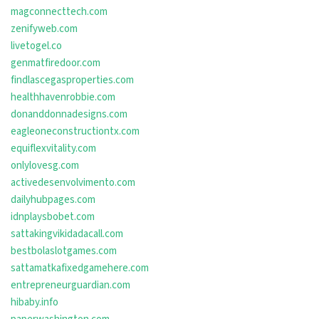
magconnecttech.com
zenifyweb.com
livetogel.co
genmatfiredoor.com
findlascegasproperties.com
healthhavenrobbie.com
donanddonnadesigns.com
eagleoneconstructiontx.com
equiflexvitality.com
onlylovesg.com
activedesenvolvimento.com
dailyhubpages.com
idnplaysbobet.com
sattakingvikidadacall.com
bestbolaslotgames.com
sattamatkafixedgamehere.com
entrepreneurguardian.com
hibaby.info