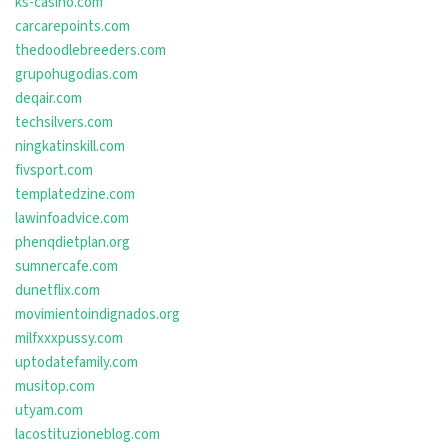
ks-casino.com
carcarepoints.com
thedoodlebreeders.com
grupohugodias.com
deqair.com
techsilvers.com
ningkatinskill.com
fivsport.com
templatedzine.com
lawinfoadvice.com
phenqdietplan.org
sumnercafe.com
dunetflix.com
movimientoindignados.org
milfxxxpussy.com
uptodatefamily.com
musitop.com
utyam.com
lacostituzioneblog.com