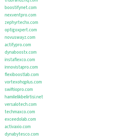
trubrandzhq.com
boostifynet.com
nexventpro.com
zephyrtechx.com
optigoxpert.com
novuswayz.com
actifypro.com
dynaboostx.com
instaflexco.com
innovistapro.com
flexiboostlab.com
vortexohqplus.com
swiftiopro.com
hamilelikbelirtisi.net
versalotech.com
techmaxco.com
exceedolab.com
activaxio.com
dynabytesco.com