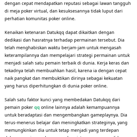
dengan cepat mendapatkan reputasi sebagai lawan tangguh
di meja poker virtual, dan kesuksesannya tidak luput dari
perhatian komunitas poker online.
Kenaikan ketenaran Datukqq dapat dikaitkan dengan
dedikasi dan hasratnya terhadap permainan tersebut. Dia
telah menghabiskan waktu berjam-jam untuk mengasah
keterampilannya dan mempelajari strategi permainan untuk
menjadi salah satu pemain terbaik di dunia. Kerja keras dan
tekadnya telah membuahkan hasil, karena ia dengan cepat
naik pangkat dan membuktikan dirinya sebagai kekuatan
yang harus diperhitungkan di dunia poker online.
Salah satu faktor kunci yang membedakan Datukqq dari
pemain poker
qq
online lainnya adalah kemampuannya
untuk beradaptasi dan mengembangkan gameplaynya. Dia
terus-menerus belajar dan meningkatkan strateginya, yang
memungkinkan dia untuk tetap menjadi yang terdepan