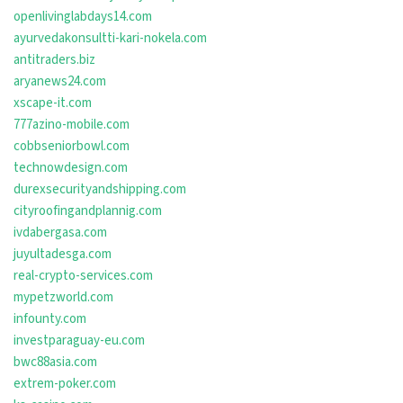
openlivinglabdays14.com
ayurvedakonsultti-kari-nokela.com
antitraders.biz
aryanews24.com
xscape-it.com
777azino-mobile.com
cobbseniorbowl.com
technowdesign.com
durexsecurityandshipping.com
cityroofingandplannig.com
ivdabergasa.com
juyultadesga.com
real-crypto-services.com
mypetzworld.com
infounty.com
investparaguay-eu.com
bwc88asia.com
extrem-poker.com