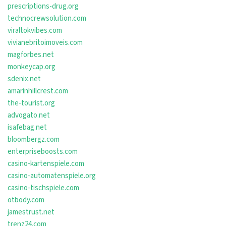
prescriptions-drug.org
technocrewsolution.com
viraltokvibes.com
vivianebritoimoveis.com
magforbes.net
monkeycap.org
sdenix.net
amarinhillcrest.com
the-tourist.org
advogato.net
isafebag.net
bloombergz.com
enterpriseboosts.com
casino-kartenspiele.com
casino-automatenspiele.org
casino-tischspiele.com
otbody.com
jamestrust.net
trenz24.com