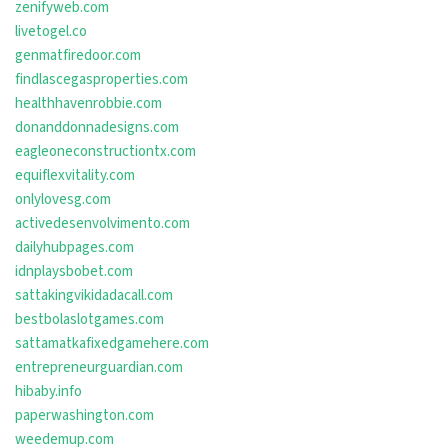
zenifyweb.com
livetogel.co
genmatfiredoor.com
findlascegasproperties.com
healthhavenrobbie.com
donanddonnadesigns.com
eagleoneconstructiontx.com
equiflexvitality.com
onlylovesg.com
activedesenvolvimento.com
dailyhubpages.com
idnplaysbobet.com
sattakingvikidadacall.com
bestbolaslotgames.com
sattamatkafixedgamehere.com
entrepreneurguardian.com
hibaby.info
paperwashington.com
weedemup.com