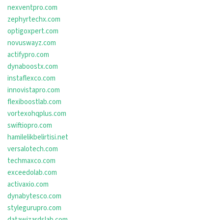
nexventpro.com
zephyrtechx.com
optigoxpert.com
novuswayz.com
actifypro.com
dynaboostx.com
instaflexco.com
innovistapro.com
flexiboostlab.com
vortexohqplus.com
swiftiopro.com
hamilelikbelirtisi.net
versalotech.com
techmaxco.com
exceedolab.com
activaxio.com
dynabytesco.com
stylegurupro.com
datawizardslab.com