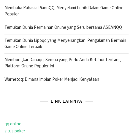
Membuka Rahasia PianoQQ: Menyelami Lebih Dalam Game Online
Populer
Temukan Dunia Permainan Online yang Seru bersama ASEANQQ
Temukan Dunia Lipoqq yang Menyenangkan: Pengalaman Bermain
Game Online Terbaik
Membongkar Danaqq: Semua yang Perlu Anda Ketahui Tentang
Platform Online Populer Ini
Warnetqq: Dimana Impian Poker Menjadi Kenyataan
LINK LAINNYA
qq online
situs poker