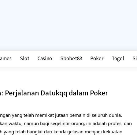
Games
Slot
Casino
Sbobet88
Poker
Togel
Si
n: Perjalanan Datukqq dalam Poker
ungan yang telah memikat jutaan pemain di seluruh dunia.
an waktu, namun bagi segelintir orang, ini adalah profesi dan
lih yang telah bangkit dari ketidakjelasan menjadi kekuatan