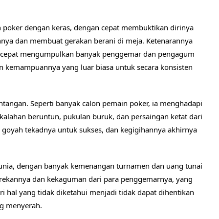
h poker dengan keras, dengan cepat membuktikan dirinya
ya dan membuat gerakan berani di meja. Ketenarannya
an cepat mengumpulkan banyak penggemar dan pengagum
an kemampuannya yang luar biasa untuk secara konsisten
tangan. Seperti banyak calon pemain poker, ia menghadapi
alahan beruntun, pukulan buruk, dan persaingan ketat dari
 goyah tekadnya untuk sukses, dan kegigihannya akhirnya
i dunia, dengan banyak kemenangan turnamen dan uang tunai
n-rekannya dan kekaguman dari para penggemarnya, yang
 hal yang tidak diketahui menjadi tidak dapat dihentikan
ang menyerah.