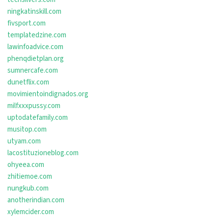
ningkatinskill.com
fivsport.com
templatedzine.com
lawinfoadvice.com
phenqdietplan.org
sumnercafe.com
dunetflix.com
movimientoindignados.org
milfxxxpussy.com
uptodatefamily.com
musitop.com
utyam.com
lacostituzioneblog.com
ohyeea.com
zhitiemoe.com
nungkub.com
anotherindian.com
xylemcider.com