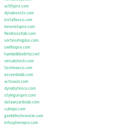
actifypro.com
dynaboostx.com
instaflexco.com
innovistapro.com
flexiboostlab.com
vortexohqplus.com
swiftiopro.com
hamilelikbelirtisi.net
versalotech.com
techmaxco.com
exceedolab.com
activaxio.com
dynabytesco.com
stylegurupro.com
datawizardslab.com
cubiqio.com
geeklifechronicle.com
infospherepro.com