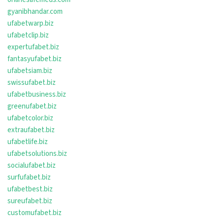
gyanibhandar.com
ufabetwarp.biz
ufabetclip.biz
expertufabet.biz
fantasyufabet.biz
ufabetsiam.biz
swissufabet.biz
ufabetbusiness.biz
greenufabet.biz
ufabetcolor.biz
extraufabet.biz
ufabetlife.biz
ufabetsolutions.biz
socialufabet.biz
surfufabet.biz
ufabetbest.biz
sureufabet.biz
customufabet.biz