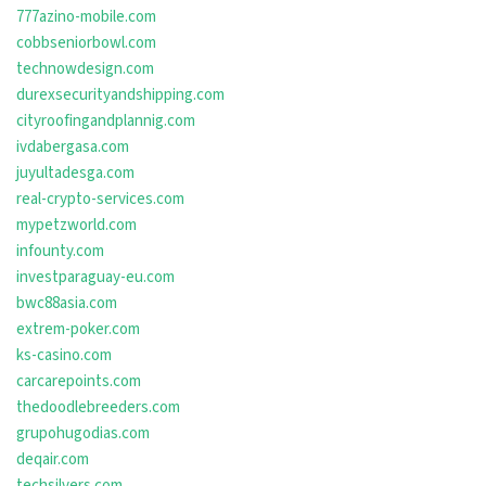
777azino-mobile.com
cobbseniorbowl.com
technowdesign.com
durexsecurityandshipping.com
cityroofingandplannig.com
ivdabergasa.com
juyultadesga.com
real-crypto-services.com
mypetzworld.com
infounty.com
investparaguay-eu.com
bwc88asia.com
extrem-poker.com
ks-casino.com
carcarepoints.com
thedoodlebreeders.com
grupohugodias.com
deqair.com
techsilvers.com