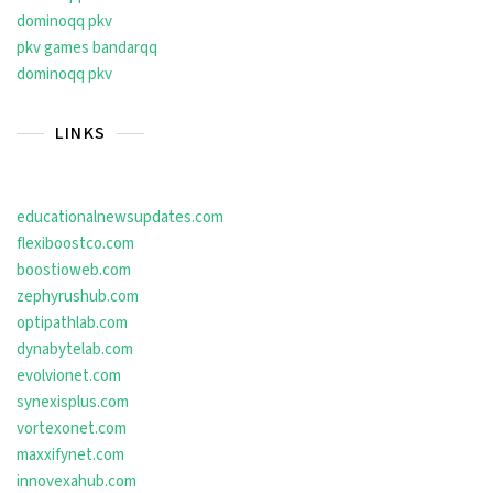
dominoqq pkv
pkv games bandarqq
dominoqq pkv
LINKS
educationalnewsupdates.com
flexiboostco.com
boostioweb.com
zephyrushub.com
optipathlab.com
dynabytelab.com
evolvionet.com
synexisplus.com
vortexonet.com
maxxifynet.com
innovexahub.com