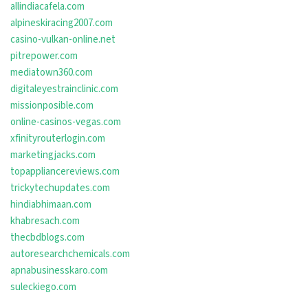
allindiacafela.com
alpineskiracing2007.com
casino-vulkan-online.net
pitrepower.com
mediatown360.com
digitaleyestrainclinic.com
missionposible.com
online-casinos-vegas.com
xfinityrouterlogin.com
marketingjacks.com
topappliancereviews.com
trickytechupdates.com
hindiabhimaan.com
khabresach.com
thecbdblogs.com
autoresearchchemicals.com
apnabusinesskaro.com
suleckiego.com