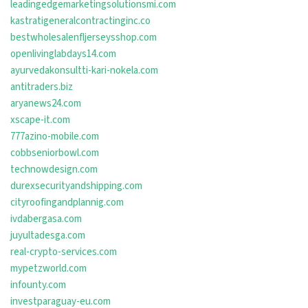
leadingedgemarketingsolutionsmi.com
kastratigeneralcontractinginc.co
bestwholesalenfljerseysshop.com
openlivinglabdays14.com
ayurvedakonsultti-kari-nokela.com
antitraders.biz
aryanews24.com
xscape-it.com
777azino-mobile.com
cobbseniorbowl.com
technowdesign.com
durexsecurityandshipping.com
cityroofingandplannig.com
ivdabergasa.com
juyultadesga.com
real-crypto-services.com
mypetzworld.com
infounty.com
investparaguay-eu.com