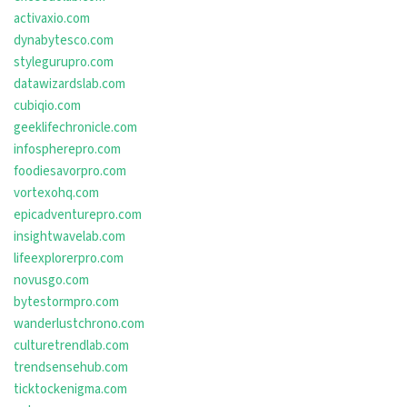
activaxio.com
dynabytesco.com
stylegurupro.com
datawizardslab.com
cubiqio.com
geeklifechronicle.com
infospherepro.com
foodiesavorpro.com
vortexohq.com
epicadventurepro.com
insightwavelab.com
lifeexplorerpro.com
novusgo.com
bytestormpro.com
wanderlustchrono.com
culturetrendlab.com
trendsensehub.com
ticktockenigma.com