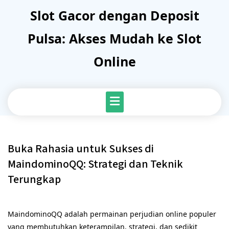
Skip
Slot Gacor dengan Deposit
to
content
Pulsa: Akses Mudah ke Slot
Online
Buka Rahasia untuk Sukses di
MaindominoQQ: Strategi dan Teknik
Terungkap
MaindominoQQ adalah permainan perjudian online populer
yang membutuhkan keterampilan, strategi, dan sedikit