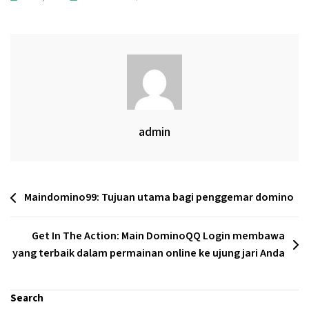
admin
Post
Maindomino99: Tujuan utama bagi penggemar domino
navigation
Get In The Action: Main DominoQQ Login membawa
yang terbaik dalam permainan online ke ujung jari Anda
Search