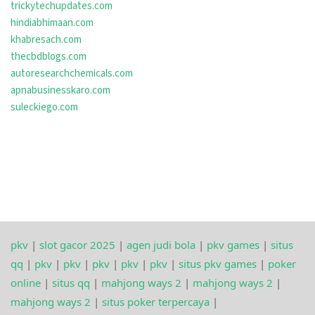
trickytechupdates.com
hindiabhimaan.com
khabresach.com
thecbdblogs.com
autoresearchchemicals.com
apnabusinesskaro.com
suleckiego.com
pkv
|
slot gacor 2025
|
agen judi bola
|
pkv games
|
situs
qq
|
pkv
|
pkv
|
pkv
|
pkv
|
pkv
|
situs pkv games
|
poker
online
|
situs qq
|
mahjong ways 2
|
mahjong ways 2
|
mahjong ways 2
|
situs poker terpercaya
|