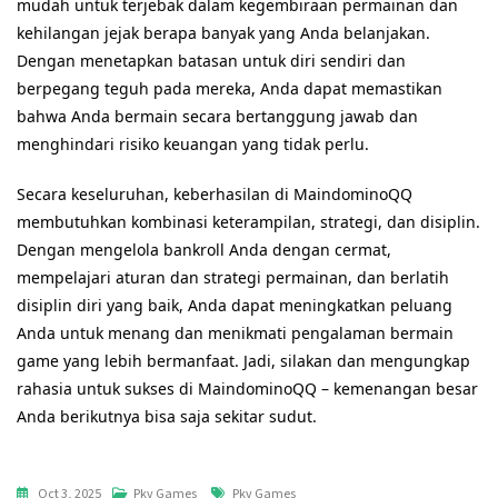
mudah untuk terjebak dalam kegembiraan permainan dan
kehilangan jejak berapa banyak yang Anda belanjakan.
Dengan menetapkan batasan untuk diri sendiri dan
berpegang teguh pada mereka, Anda dapat memastikan
bahwa Anda bermain secara bertanggung jawab dan
menghindari risiko keuangan yang tidak perlu.
Secara keseluruhan, keberhasilan di MaindominoQQ
membutuhkan kombinasi keterampilan, strategi, dan disiplin.
Dengan mengelola bankroll Anda dengan cermat,
mempelajari aturan dan strategi permainan, dan berlatih
disiplin diri yang baik, Anda dapat meningkatkan peluang
Anda untuk menang dan menikmati pengalaman bermain
game yang lebih bermanfaat. Jadi, silakan dan mengungkap
rahasia untuk sukses di MaindominoQQ – kemenangan besar
Anda berikutnya bisa saja sekitar sudut.
Tags
Oct 3, 2025
Pkv Games
Pkv Games