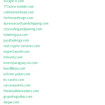
xscape-it.com
777azino-mobile.com
cobbseniorbowl.com
technowdesign.com
durexsecurityandshipping.com
cityroofingandplannig.com
ivdabergasa.com
juyultadesga.com
real-crypto-services.com
mypetzworld.com
infounty.com
investparaguay-eu.com
bwc88asia.com
extrem-poker.com
ks-casino.com
carcarepoints.com
thedoodlebreeders.com
grupohugodias.com
deqair.com