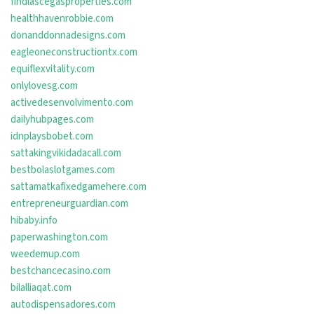
findlascegasproperties.com
healthhavenrobbie.com
donanddonnadesigns.com
eagleoneconstructiontx.com
equiflexvitality.com
onlylovesg.com
activedesenvolvimento.com
dailyhubpages.com
idnplaysbobet.com
sattakingvikidadacall.com
bestbolaslotgames.com
sattamatkafixedgamehere.com
entrepreneurguardian.com
hibaby.info
paperwashington.com
weedemup.com
bestchancecasino.com
bilalliaqat.com
autodispensadores.com