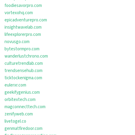
foodiesavorpro.com
vortexohq.com
epicadventurepro.com
insightwavelab.com
lifeexplorerpro.com
novusgo.com
bytestormpro.com
wanderlustchrono.com
culturetrendlab.com
trendsensehub.com
ticktockenigma.com
eulerxr.com
geekifygenius.com
orbitextech.com
magconnecttech.com
zenifyweb.com
livetogel.co
genmatfiredoor.com