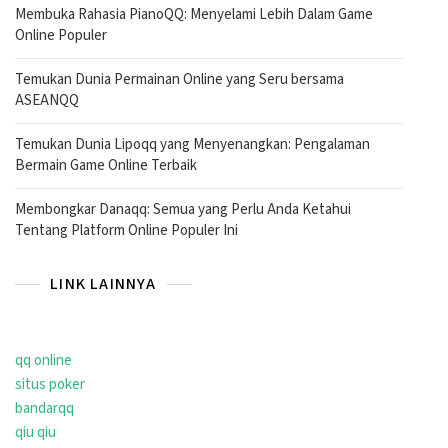
Membuka Rahasia PianoQQ: Menyelami Lebih Dalam Game
Online Populer
Temukan Dunia Permainan Online yang Seru bersama
ASEANQQ
Temukan Dunia Lipoqq yang Menyenangkan: Pengalaman
Bermain Game Online Terbaik
Membongkar Danaqq: Semua yang Perlu Anda Ketahui
Tentang Platform Online Populer Ini
LINK LAINNYA
qq online
situs poker
bandarqq
qiu qiu