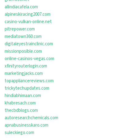
allindiacafela.com
alpineskiracing2007.com
casino-vulkan-online.net
pitrepower.com
mediatown360.com
digitaleyestrainclinic.com
missionposible.com
online-casinos-vegas.com
xfinityrouterlogin.com
marketingjacks.com
topappliancereviews.com
trickytechupdates.com
hindiabhimaan.com
khabresach.com
thecbdblogs.com
autoresearchchemicals.com
apnabusinesskaro.com
suleckiego.com