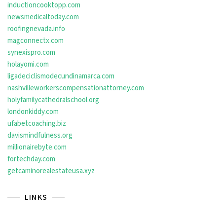
inductioncooktopp.com
newsmedicaltoday.com
roofingnevada.info
magconnectx.com
synexispro.com
holayomi.com
ligadeciclismodecundinamarca.com
nashvilleworkerscompensationattorney.com
holyfamilycathedralschool.org
londonkiddy.com
ufabetcoaching.biz
davismindfulness.org
millionairebyte.com
fortechday.com
getcaminorealestateusa.xyz
LINKS