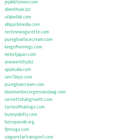
jejakkrismon.com
diemthole.biz
ufabetkk.com
allquickmedia.com
technewsgazette.com
pureglowfacecream.com
kingofherrings.com
mrbetjapan.com
anewentity.biz
appkuala.com
seo7days.com
pureglowcream.com
bloemenbezorgenvandaag.com
secrettohairgrowth.com
tasteofthaitogo.com
bunnynkitty.com
bezopasnik.org
fjmnxga.com
saigonstartransport.com