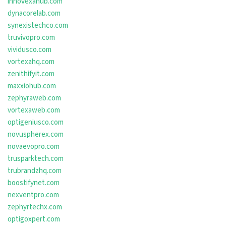
innovexahub.com
dynacorelab.com
synexistechco.com
truvivopro.com
vividusco.com
vortexahq.com
zenithifyit.com
maxxiohub.com
zephyraweb.com
vortexaweb.com
optigeniusco.com
novuspherex.com
novaevopro.com
trusparktech.com
trubrandzhq.com
boostifynet.com
nexventpro.com
zephyrtechx.com
optigoxpert.com