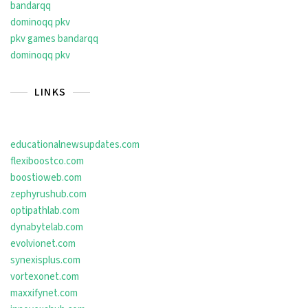
bandarqq
dominoqq pkv
pkv games bandarqq
dominoqq pkv
LINKS
educationalnewsupdates.com
flexiboostco.com
boostioweb.com
zephyrushub.com
optipathlab.com
dynabytelab.com
evolvionet.com
synexisplus.com
vortexonet.com
maxxifynet.com