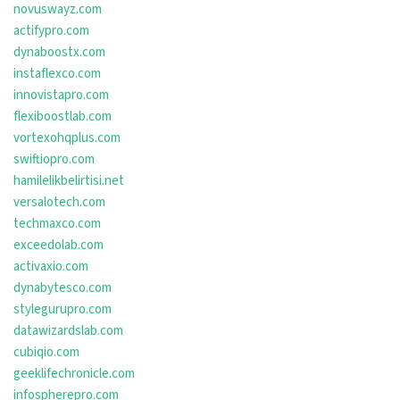
novuswayz.com
actifypro.com
dynaboostx.com
instaflexco.com
innovistapro.com
flexiboostlab.com
vortexohqplus.com
swiftiopro.com
hamilelikbelirtisi.net
versalotech.com
techmaxco.com
exceedolab.com
activaxio.com
dynabytesco.com
stylegurupro.com
datawizardslab.com
cubiqio.com
geeklifechronicle.com
infospherepro.com