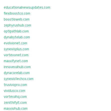
educationalnewsupdates.com
flexiboostco.com
boostioweb.com
zephyrushub.com
optipathlab.com
dynabytelab.com
evolvionet.com
synexisplus.com
vortexonet.com
maxxifynet.com
innovexahub.com
dynacorelab.com
synexistechco.com
truvivopro.com
vividusco.com
vortexahq.com
zenithifyit.com
maxxiohub.com