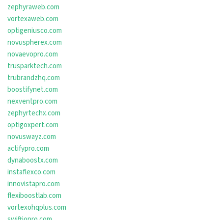
zephyraweb.com
vortexaweb.com
optigeniusco.com
novuspherex.com
novaevopro.com
trusparktech.com
trubrandzhq.com
boostifynet.com
nexventpro.com
zephyrtechx.com
optigoxpert.com
novuswayz.com
actifypro.com
dynaboostx.com
instaflexco.com
innovistapro.com
flexiboostlab.com
vortexohqplus.com
swiftiopro.com