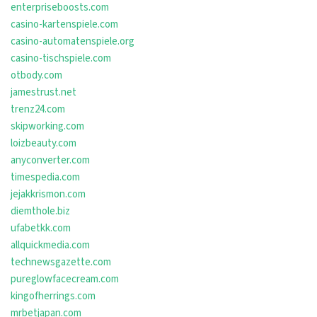
enterpriseboosts.com
casino-kartenspiele.com
casino-automatenspiele.org
casino-tischspiele.com
otbody.com
jamestrust.net
trenz24.com
skipworking.com
loizbeauty.com
anyconverter.com
timespedia.com
jejakkrismon.com
diemthole.biz
ufabetkk.com
allquickmedia.com
technewsgazette.com
pureglowfacecream.com
kingofherrings.com
mrbetjapan.com