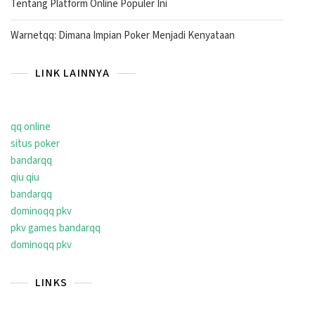
Tentang Platform Online Populer Ini
Warnetqq: Dimana Impian Poker Menjadi Kenyataan
LINK LAINNYA
qq online
situs poker
bandarqq
qiu qiu
bandarqq
dominoqq pkv
pkv games bandarqq
dominoqq pkv
LINKS