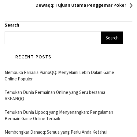
Dewaqq: Tujuan Utama Penggemar Poker
Search
Search
RECENT POSTS
Membuka Rahasia PianoQQ: Menyelami Lebih Dalam Game
Online Populer
Temukan Dunia Permainan Online yang Seru bersama
ASEANQQ
Temukan Dunia Lipoqq yang Menyenangkan: Pengalaman
Bermain Game Online Terbaik
Membongkar Danaqq: Semua yang Perlu Anda Ketahui