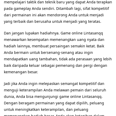
mempelajari taktik dan teknik baru yang dapat Anda terapkan
pada gameplay Anda sendiri. Ditambah lagi, sifat kompetitif
dari permainan ini akan mendorong Anda untuk menjadi
yang terbaik dan berusaha untuk menjadi yang teratas.
Dan jangan lupakan hadiahnya. Game online Lintasanqq
menawarkan kesempatan memenangkan uang nyata dan
hadiah lainnya, membuat persaingan semakin ketat. Baik
Anda bermain untuk bersenang-senang atau ingin
mendapatkan uang tambahan, tidak ada perasaan yang lebih
baik daripada keluar sebagai pemenang dan pergi dengan
kemenangan besar.
Jadi jika Anda ingin melepaskan semangat kompetitif dan
menguji keterampilan Anda melawan pemain dari seluruh
dunia, Anda bisa mengunjungi game online Lintasanqq.
Dengan beragam permainan yang dapat dipilih, peluang
untuk meningkatkan keterampilan, dan peluang
memenangkan hadiah besar, Anda akan ketagihan dalam