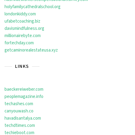
holyfamilycathedralschool.org
londonkiddy.com
ufabetcoaching.biz
davismindfulness.org
millionairebyte.com
fortechday.com
getcaminorealestateusa.xyz
LINKS
baeckereiweber.com
peoplemagazine.info
techashes.com
canyouwash.co
havadisantalya.com
techdtimes.com
techieboot.com