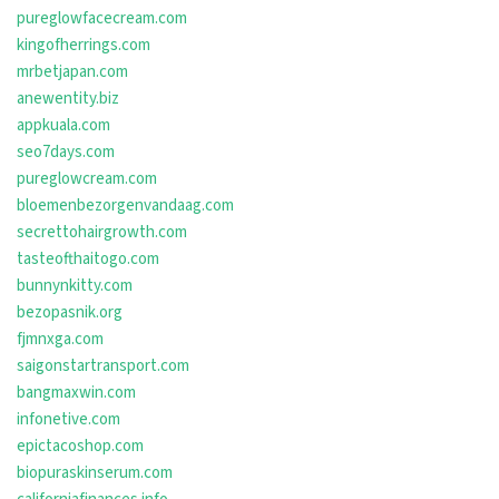
pureglowfacecream.com
kingofherrings.com
mrbetjapan.com
anewentity.biz
appkuala.com
seo7days.com
pureglowcream.com
bloemenbezorgenvandaag.com
secrettohairgrowth.com
tasteofthaitogo.com
bunnynkitty.com
bezopasnik.org
fjmnxga.com
saigonstartransport.com
bangmaxwin.com
infonetive.com
epictacoshop.com
biopuraskinserum.com