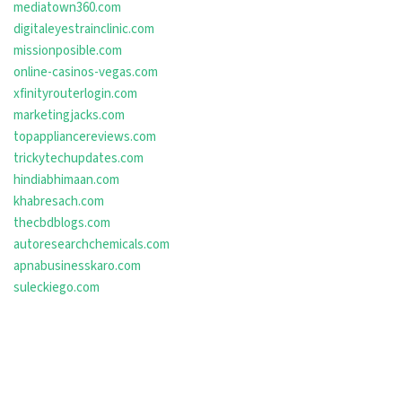
mediatown360.com
digitaleyestrainclinic.com
missionposible.com
online-casinos-vegas.com
xfinityrouterlogin.com
marketingjacks.com
topappliancereviews.com
trickytechupdates.com
hindiabhimaan.com
khabresach.com
thecbdblogs.com
autoresearchchemicals.com
apnabusinesskaro.com
suleckiego.com