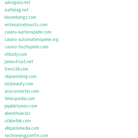
advogato.net
isafebag.net
bloombergz.com
enterpriseboosts.com
casino-kartenspiele.com
casino-automatenspiele.org
casino-tischspiele.com
otbody.com
jamestrust.net
trenz24.com
skipworking.com
loizbeauty.com
anyconverter.com
timespedia.com
jejakkrismon.com
diemthole.biz
ufabetkk.com
allquickmedia.com
technewsgazette.com