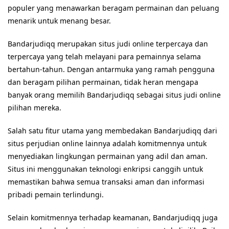
populer yang menawarkan beragam permainan dan peluang
menarik untuk menang besar.
Bandarjudiqq merupakan situs judi online terpercaya dan
terpercaya yang telah melayani para pemainnya selama
bertahun-tahun. Dengan antarmuka yang ramah pengguna
dan beragam pilihan permainan, tidak heran mengapa
banyak orang memilih Bandarjudiqq sebagai situs judi online
pilihan mereka.
Salah satu fitur utama yang membedakan Bandarjudiqq dari
situs perjudian online lainnya adalah komitmennya untuk
menyediakan lingkungan permainan yang adil dan aman.
Situs ini menggunakan teknologi enkripsi canggih untuk
memastikan bahwa semua transaksi aman dan informasi
pribadi pemain terlindungi.
Selain komitmennya terhadap keamanan, Bandarjudiqq juga