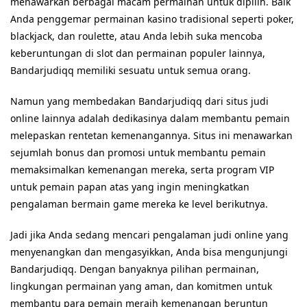
menawarkan berbagai macam permainan untuk dipilih. Baik
Anda penggemar permainan kasino tradisional seperti poker,
blackjack, dan roulette, atau Anda lebih suka mencoba
keberuntungan di slot dan permainan populer lainnya,
Bandarjudiqq memiliki sesuatu untuk semua orang.
Namun yang membedakan Bandarjudiqq dari situs judi
online lainnya adalah dedikasinya dalam membantu pemain
melepaskan rentetan kemenangannya. Situs ini menawarkan
sejumlah bonus dan promosi untuk membantu pemain
memaksimalkan kemenangan mereka, serta program VIP
untuk pemain papan atas yang ingin meningkatkan
pengalaman bermain game mereka ke level berikutnya.
Jadi jika Anda sedang mencari pengalaman judi online yang
menyenangkan dan mengasyikkan, Anda bisa mengunjungi
Bandarjudiqq. Dengan banyaknya pilihan permainan,
lingkungan permainan yang aman, dan komitmen untuk
membantu para pemain meraih kemenangan beruntun