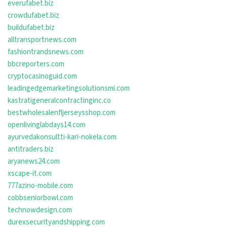
everufabet.biz
crowdufabet.biz
buildufabet.biz
alltransportnews.com
fashiontrandsnews.com
bbcreporters.com
cryptocasinoguid.com
leadingedgemarketingsolutionsmi.com
kastratigeneralcontractinginc.co
bestwholesalenfljerseysshop.com
openlivinglabdays14.com
ayurvedakonsultti-kari-nokela.com
antitraders.biz
aryanews24.com
xscape-it.com
777azino-mobile.com
cobbseniorbowl.com
technowdesign.com
durexsecurityandshipping.com