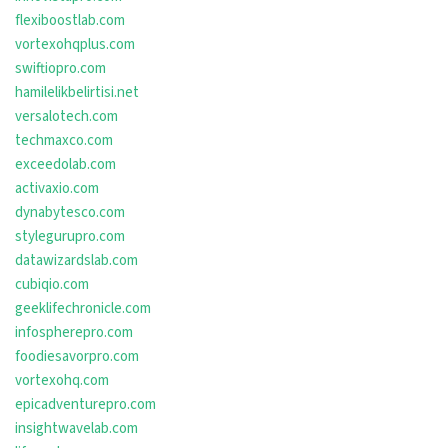
flexiboostlab.com
vortexohqplus.com
swiftiopro.com
hamilelikbelirtisi.net
versalotech.com
techmaxco.com
exceedolab.com
activaxio.com
dynabytesco.com
stylegurupro.com
datawizardslab.com
cubiqio.com
geeklifechronicle.com
infospherepro.com
foodiesavorpro.com
vortexohq.com
epicadventurepro.com
insightwavelab.com