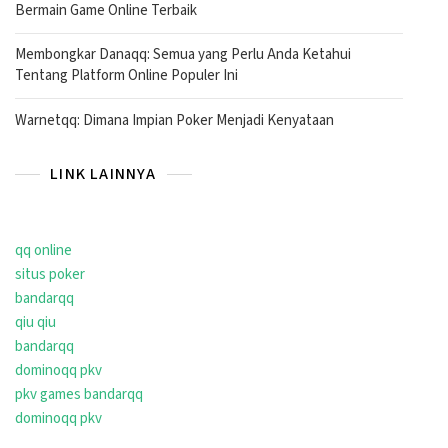
Bermain Game Online Terbaik
Membongkar Danaqq: Semua yang Perlu Anda Ketahui
Tentang Platform Online Populer Ini
Warnetqq: Dimana Impian Poker Menjadi Kenyataan
LINK LAINNYA
qq online
situs poker
bandarqq
qiu qiu
bandarqq
dominoqq pkv
pkv games bandarqq
dominoqq pkv