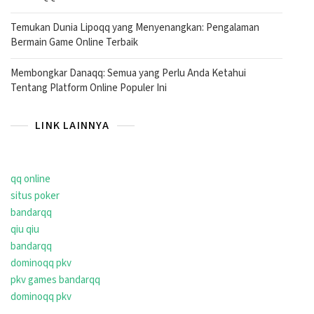
Temukan Dunia Lipoqq yang Menyenangkan: Pengalaman
Bermain Game Online Terbaik
Membongkar Danaqq: Semua yang Perlu Anda Ketahui
Tentang Platform Online Populer Ini
LINK LAINNYA
qq online
situs poker
bandarqq
qiu qiu
bandarqq
dominoqq pkv
pkv games bandarqq
dominoqq pkv