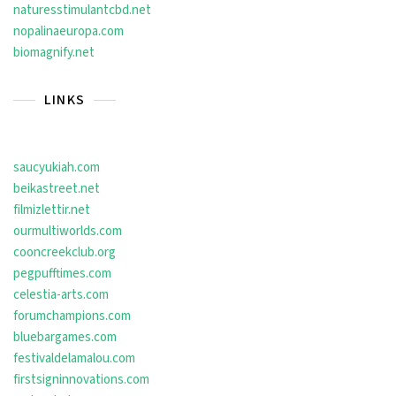
naturesstimulantcbd.net
nopalinaeuropa.com
biomagnify.net
LINKS
saucyukiah.com
beikastreet.net
filmizlettir.net
ourmultiworlds.com
cooncreekclub.org
pegpufftimes.com
celestia-arts.com
forumchampions.com
bluebargames.com
festivaldelamalou.com
firstsigninnovations.com