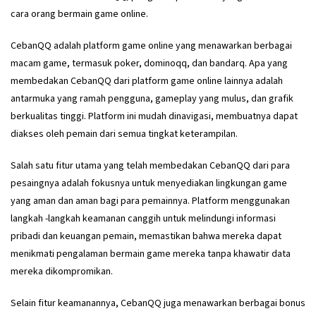
cara orang bermain game online.
CebanQQ adalah platform game online yang menawarkan berbagai
macam game, termasuk poker, dominoqq, dan bandarq. Apa yang
membedakan CebanQQ dari platform game online lainnya adalah
antarmuka yang ramah pengguna, gameplay yang mulus, dan grafik
berkualitas tinggi. Platform ini mudah dinavigasi, membuatnya dapat
diakses oleh pemain dari semua tingkat keterampilan.
Salah satu fitur utama yang telah membedakan CebanQQ dari para
pesaingnya adalah fokusnya untuk menyediakan lingkungan game
yang aman dan aman bagi para pemainnya. Platform menggunakan
langkah -langkah keamanan canggih untuk melindungi informasi
pribadi dan keuangan pemain, memastikan bahwa mereka dapat
menikmati pengalaman bermain game mereka tanpa khawatir data
mereka dikompromikan.
Selain fitur keamanannya, CebanQQ juga menawarkan berbagai bonus