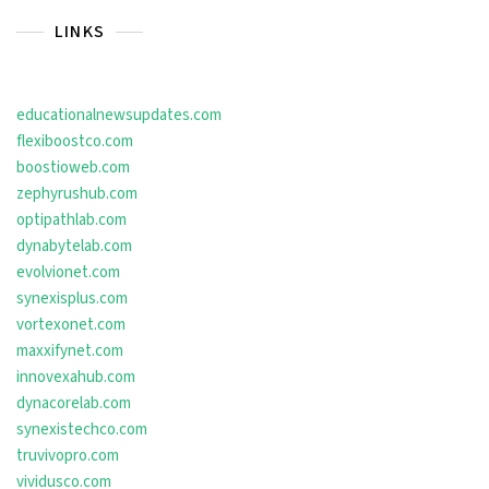
LINKS
educationalnewsupdates.com
flexiboostco.com
boostioweb.com
zephyrushub.com
optipathlab.com
dynabytelab.com
evolvionet.com
synexisplus.com
vortexonet.com
maxxifynet.com
innovexahub.com
dynacorelab.com
synexistechco.com
truvivopro.com
vividusco.com