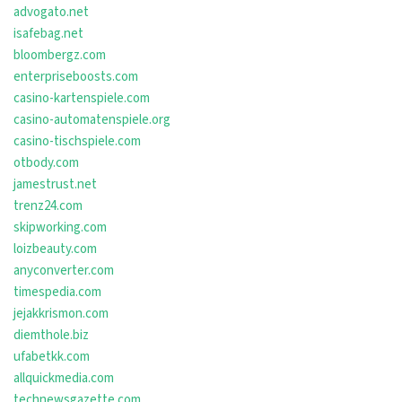
advogato.net
isafebag.net
bloombergz.com
enterpriseboosts.com
casino-kartenspiele.com
casino-automatenspiele.org
casino-tischspiele.com
otbody.com
jamestrust.net
trenz24.com
skipworking.com
loizbeauty.com
anyconverter.com
timespedia.com
jejakkrismon.com
diemthole.biz
ufabetkk.com
allquickmedia.com
technewsgazette.com