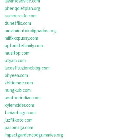
lawinfoadvice.com
phenqdietplan.org
sumnercafe.com
dunetflix.com
movimientoindignados.org
milfxxxpussy.com
uptodatefamily.com
musitop.com
utyam.com
lacostituzioneblog.com
ohyeea.com
zhitiemoe.com
nungkub.com
anotherindian.com
xylemcider.com
taniaetiago.com
juzfitketo.com
pasomaga.com
impactgardencbdgummies.org