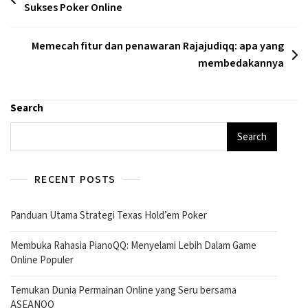
Sukses Poker Online
navigation
Memecah fitur dan penawaran Rajajudiqq: apa yang
membedakannya
Search
Search
RECENT POSTS
Panduan Utama Strategi Texas Hold’em Poker
Membuka Rahasia PianoQQ: Menyelami Lebih Dalam Game
Online Populer
Temukan Dunia Permainan Online yang Seru bersama
ASEANQQ