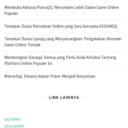
Membuka Rahasia PianoQQ: Menyelami Lebih Dalam Game Online
Populer
Temukan Dunia Permainan Online yang Seru bersama ASEANQQ
Temukan Dunia Lipoqq yang Menyenangkan: Pengalaman Bermain
Game Online Terbaik
Membongkar Danaqq: Semua yang Perlu Anda Ketahui Tentang
Platform Online Populer Ini
Warnetqq: Dimana Impian Poker Menjadi Kenyataan
LINK LAINNYA
qq online
situs poker