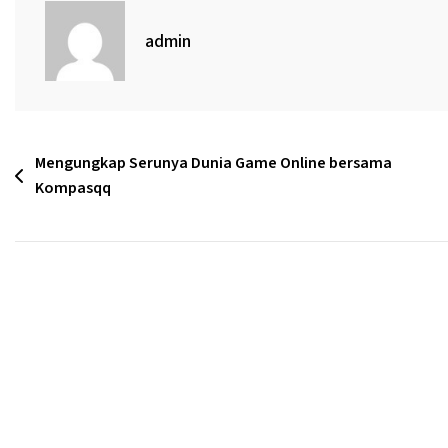
admin
Post
Mengungkap Serunya Dunia Game Online bersama
Kompasqq
navigation