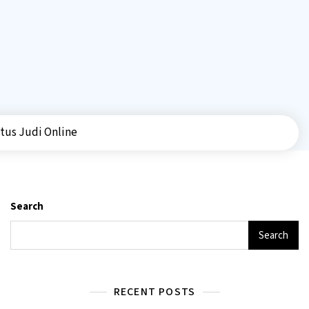
tus Judi Online
Search
Search
RECENT POSTS