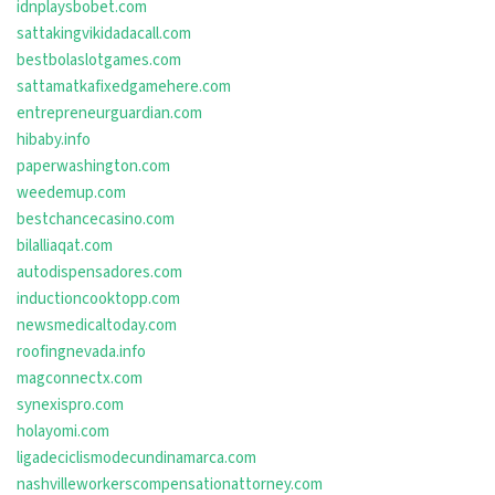
idnplaysbobet.com
sattakingvikidadacall.com
bestbolaslotgames.com
sattamatkafixedgamehere.com
entrepreneurguardian.com
hibaby.info
paperwashington.com
weedemup.com
bestchancecasino.com
bilalliaqat.com
autodispensadores.com
inductioncooktopp.com
newsmedicaltoday.com
roofingnevada.info
magconnectx.com
synexispro.com
holayomi.com
ligadeciclismodecundinamarca.com
nashvilleworkerscompensationattorney.com