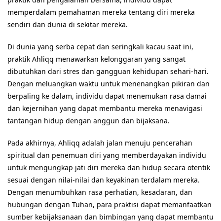
memperdalam pemahaman mereka tentang diri mereka
sendiri dan dunia di sekitar mereka.
Di dunia yang serba cepat dan seringkali kacau saat ini,
praktik Ahliqq menawarkan kelonggaran yang sangat
dibutuhkan dari stres dan gangguan kehidupan sehari-hari.
Dengan meluangkan waktu untuk menenangkan pikiran dan
berpaling ke dalam, individu dapat menemukan rasa damai
dan kejernihan yang dapat membantu mereka menavigasi
tantangan hidup dengan anggun dan bijaksana.
Pada akhirnya, Ahliqq adalah jalan menuju pencerahan
spiritual dan penemuan diri yang memberdayakan individu
untuk mengungkap jati diri mereka dan hidup secara otentik
sesuai dengan nilai-nilai dan keyakinan terdalam mereka.
Dengan menumbuhkan rasa perhatian, kesadaran, dan
hubungan dengan Tuhan, para praktisi dapat memanfaatkan
sumber kebijaksanaan dan bimbingan yang dapat membantu