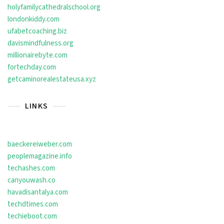
holyfamilycathedralschool.org
londonkiddy.com
ufabetcoaching.biz
davismindfulness.org
millionairebyte.com
fortechday.com
getcaminorealestateusa.xyz
LINKS
baeckereiweber.com
peoplemagazine.info
techashes.com
canyouwash.co
havadisantalya.com
techdtimes.com
techieboot.com