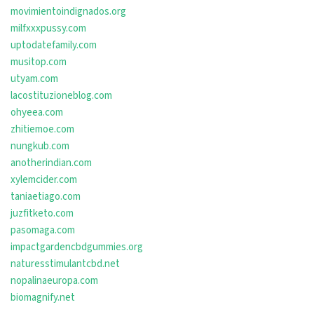
movimientoindignados.org
milfxxxpussy.com
uptodatefamily.com
musitop.com
utyam.com
lacostituzioneblog.com
ohyeea.com
zhitiemoe.com
nungkub.com
anotherindian.com
xylemcider.com
taniaetiago.com
juzfitketo.com
pasomaga.com
impactgardencbdgummies.org
naturesstimulantcbd.net
nopalinaeuropa.com
biomagnify.net