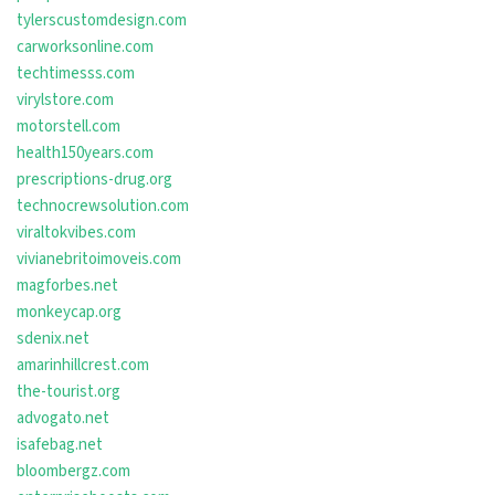
tylerscustomdesign.com
carworksonline.com
techtimesss.com
virylstore.com
motorstell.com
health150years.com
prescriptions-drug.org
technocrewsolution.com
viraltokvibes.com
vivianebritoimoveis.com
magforbes.net
monkeycap.org
sdenix.net
amarinhillcrest.com
the-tourist.org
advogato.net
isafebag.net
bloombergz.com