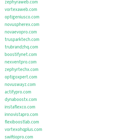
zephyraweb.com
vortexaweb.com
optigeniusco.com
novuspherex.com
novaevopro.com
trusparktech.com
trubrandzhq.com
boostifynet.com
nexventpro.com
zephyrtechx.com
optigoxpert.com
novuswayz.com
actifypro.com
dynaboostx.com
instaflexco.com
innovistapro.com
flexiboostlab.com
vortexohqplus.com
swiftiopro.com