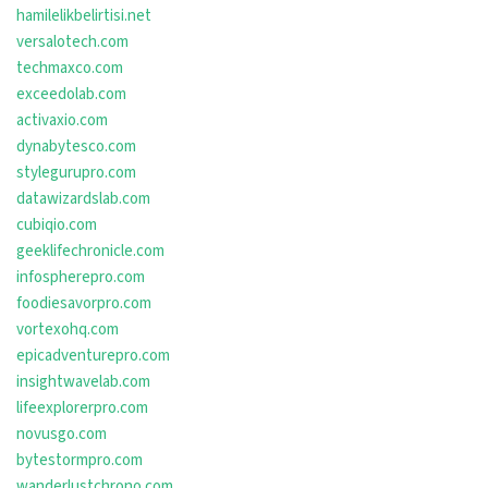
hamilelikbelirtisi.net
versalotech.com
techmaxco.com
exceedolab.com
activaxio.com
dynabytesco.com
stylegurupro.com
datawizardslab.com
cubiqio.com
geeklifechronicle.com
infospherepro.com
foodiesavorpro.com
vortexohq.com
epicadventurepro.com
insightwavelab.com
lifeexplorerpro.com
novusgo.com
bytestormpro.com
wanderlustchrono.com